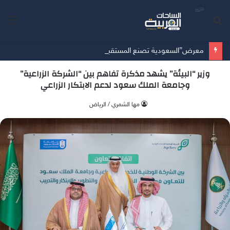
بحث
الق
عن
معرض”السعودية تصنع المستقبل” فرصة استثمارية للشركات الناشئة في قطاعات الذكاء الاصطناعي وربطها بالشركات العالمية
وزير “البيئة” يشهد مذكرة تفاهم بين “الشركة الزراعية”
وجامعة الملك سعود لدعم الابتكار الزراعي
‫مها الشمري / الرياض