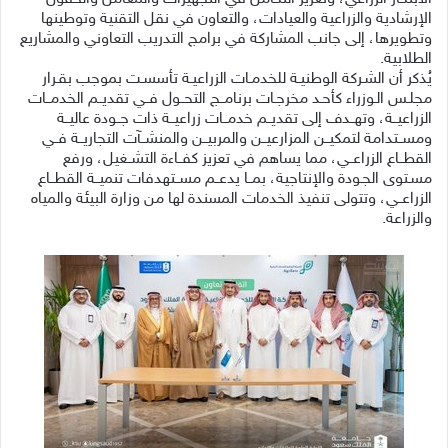
الإرشادية والزراعية والعيادات، والتعاون في نقل التقنية وتوطينها
وتطويرها، إلى جانب المشاركة في برامج التدريب التعاوني والمشاريع
الطلابية.
يُذكر أن الشـركة الوطنيـة للخدمـات الزراعيـة تأسسـت بموجب بقـرار
مجلـس الـوزراء كأحـد مخرجـات برنامــج التحــول فــي تقديــم الخدمــات
الزراعيــة، وتهــدف إلى تقديــم خدمــات زراعيــة ذات جــودة عاليــة
ومســتدامة لتمكيــن المزارعيــن والمربيــن والمنشــآت التجاريــة فــي
القطــاع الزراعــي، مما يساهم في تعزيز كفــاءة التشــغيل، ورفع
مسـتوى الجـودة والإنتاجية، بمــا يدعــم مســتهدفات تنميــة القطــاع
الزراعــي، وتتولى تنفيذ الخدمات المسندة لها من وزارة البيئة والمياه
والزراعة.