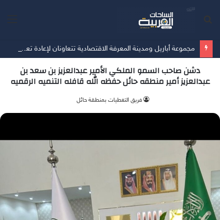
بحث
الق
عن
مجموعة أباريل ومدينة المعرفة الاقتصادية تتعاونان لإعادة تعريف مفهوم وجهات التجزئة في المدينة المنورة عبر إطلاق 24 علامة تجارية عالمية في ملتقى المدينة مول
دشن صاحب السمو الملكي الأمير عبدالعزيز بن سعد بن
عبدالعزيز أمير منطقه حائل حفظه الله قافله التنميه الرقميه
فريق التغطيات بمنطقة حائل