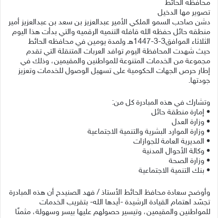
محافظه الحائط
تصوير مها الدخيل
دشن صاحب السمو الملكي الأمير عبدالعزيز بن سعد بن عبدالعزيز أمير
منطقه حائل حفظه الله قافله التنميه الرقميه والتي بدأت هذا اليوم
الثلاثاء الموافق3-3-1447هـ ولمدة يومين في محافظه الحائط
حيث شهدت المحافظة اليوم توافد العربات المتنقلة التي تقدم
مجموعة من الخدمات المتنوعة للمواطنين والمقيمين، وذلك في
إطار حرص الجهات الحكومية على تسهيل الوصول للخدمات وتعزيز
جودتها.
وتشارك في هذه المبادرة كل من:
• إمارة منطقة حائل
• وزارة العدل
• وزارة الموارد البشرية والتنمية الاجتماعية
• المديرية العامة للجوازات
• وكالة الأحوال المدنية
• وزارة الصحة
• بنك التنمية الاجتماعية
وأوضح سعادة محافظ الحائط الأستاذ / فهد الصنيدح أن هذه المبادرة
تجسّد اهتمام القيادة الرشيدة -أيدها الله- بتقريب الخدمات
للمواطنين والمقيمين، وتيسير حصولهم عليها بيسر وسهولة، مثمنًا