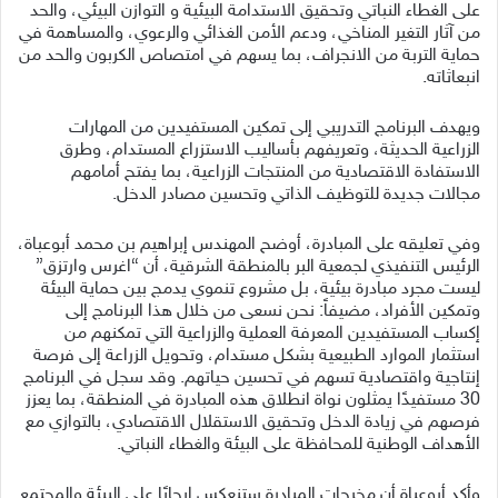
على الغطاء النباتي وتحقيق الاستدامة البيئية و التوازن البيئي، والحد
من آثار التغير المناخي، ودعم الأمن الغذائي والرعوي، والمساهمة في
حماية التربة من الانجراف، بما يسهم في امتصاص الكربون والحد من
انبعاثاته.
ويهدف البرنامج التدريبي إلى تمكين المستفيدين من المهارات
الزراعية الحديثة، وتعريفهم بأساليب الاستزراع المستدام، وطرق
الاستفادة الاقتصادية من المنتجات الزراعية، بما يفتح أمامهم
مجالات جديدة للتوظيف الذاتي وتحسين مصادر الدخل.
وفي تعليقه على المبادرة، أوضح المهندس إبراهيم بن محمد أبوعباة،
الرئيس التنفيذي لجمعية البر بالمنطقة الشرقية، أن “اغرس وارتزق”
ليست مجرد مبادرة بيئية، بل مشروع تنموي يدمج بين حماية البيئة
وتمكين الأفراد، مضيفاً: نحن نسعى من خلال هذا البرنامج إلى
إكساب المستفيدين المعرفة العملية والزراعية التي تمكنهم من
استثمار الموارد الطبيعية بشكل مستدام، وتحويل الزراعة إلى فرصة
إنتاجية واقتصادية تسهم في تحسين حياتهم. وقد سجل في البرنامج
30 مستفيدًا يمثلون نواة انطلاق هذه المبادرة في المنطقة، بما يعزز
فرصهم في زيادة الدخل وتحقيق الاستقلال الاقتصادي، بالتوازي مع
الأهداف الوطنية للمحافظة على البيئة والغطاء النباتي.
وأكد أبوعباة أن مخرجات المبادرة ستنعكس إيجابًا على البيئة والمجتمع