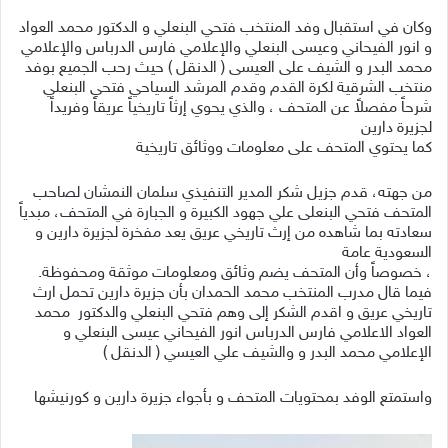
وكان في استقبال وفد المنتخب فتحي البنعلي و الدكتور محمد العواد
و انور الفيحاني وعيسى البنعلي والإعلامي فارس الدرباس والإعلامي
محمد البدر و الشيف على العيسى ( الدنقل ) حيث رحب الجميع بوفد
منتخب الشرقية لكرة القدم وقدم المرشد السياحي فتحي البنعلي
شرحاً مفصلاً عن المتحف ، والذي يحوي إرثاً تاريخياً عريقاً وفريداً
لجزيرة دارين
كما يحتوي المتحف على معلومات ووثائق تاريخية
من جهته، قدم جزيل شكر المدير التنفيذي سلمان النمشان لصاحب
المتحف فتحي البنعلى علي جهود الكبيرة و الجبارة في المتحف، مبدياً
سعادته بما شاهده من إرث تاريخي عريق يعد مفخرة لجزيرة دارين و
السعودية عامة
، خصوصاً وأن المتحف يضم وثائق ومعلومات موثقة ومحفوظة.
فيما قال مدرب المنتخب محمد الحمدان بأن جزيرة دارين تحمل ارث
تاريخي عريق و اقدم الشكر إلى وهم فتحي البنعلي والدكتور محمد
العواد الاعلامي فارس الدرباس انور الفيحاني عيسى البنعلي و
الإعلامي محمد البدر و والشيف علي العيسي ( الدنقل )
واستمتع الوفد بمحتويات المتحف و بأجواء جزيرة دارين و كورنيشها