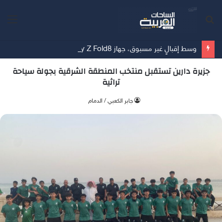
بحث
الق
عن
وسط إقبالٍ غير مسبوق، جهاز Galaxy Z Fold8 من سامسونج يحطم الأرقام القياسية للطلبات المسبقة
جزيرة دارين تستقبل منتخب المنطقة الشرقية بجولة سياحة
تراثية
جابر الكعبي / الدمام