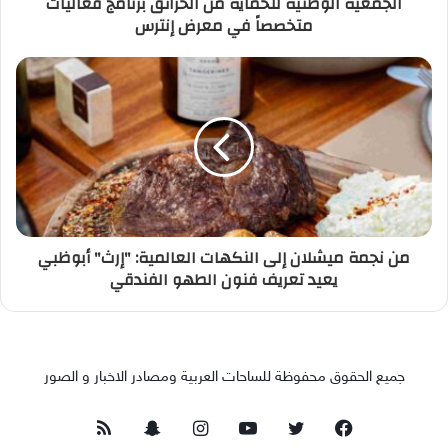
الجمعية الوطنية للحماية من الحرائق برنامج فعاليات
متخصصاً في معرض إنترس
من نجمة ميشلان إلى النكهات العالمية: "إرث" أبوظبي
يعيد تعريف فنون الطهو الفندقي
جميع الحقوق محفوظة للساحات العربية ومصادر الاخبار و الصور
فيسبوك
تويتر
يوتيوب
انستقرام
سناب
ملخص