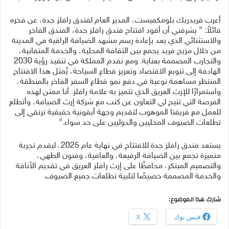
أعرب فريدريك بلومكفيست، المدير العام لفندق رافلز جدة، عن فخره
قائلاً: ” يشرفني أن أقود افتتاح فندق رافلز جدة، الفندق الفاخر
والاستثنائي الذي يعد بإعادة رسم مشهد الضيافة الراقية في المدينة
من خلال مزيج فريد يجمع بين الثقافة المحلية، والخدمة المتفانية،
والتجارب المصممة بعناية. ومع تقدم المملكة في تنفيذ رؤية 2030
الهادفة إلى تنويع الاقتصاد وتعزيز قطاع السياحة، يُمثل هذا الافتتاح
المنتظر مساهمة نوعية في دفع نمو قطاع السفر الفاخر بالمنطقة،
واستمرارًا للإرث العريق الذي تتميز به علامة رافلز. أنا ممتن لهذه
الفرصة التي تتيح لي التعاون عن كثب مع شركة إرث الضيافة، وأتطلع
للعمل مع فريقنا الموهوب لتقديم وجهة أيقونية حقيقية ترتقي إلى
تطلعات الضيوف المحليين والدوليين على حد سواء.”
يستعد فندق رافلز جدة للافتتاح في نهاية عام 2025، ليقدم تجربة
متميزة تجمع بين الضيافة الرفيعة، والعافية، وفنون الطهي،
والتصميم المبتكر، محافظًا على إرث رافلز العريق في تقديم الأناقة
والخدمة المصممة خصيصًا لتلبية تطلعات جميع الضيوف.
شارك هذا الموضوع:
فيس بوك
X