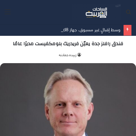
بحث
الق
عن
وسط إقبالٍ غير مسبوق، جهاز Galaxy Z Fold8 من سامسونج يحطم الأرقام القياسية للطلبات المسبقة
فندق رافلز جدة يعيّن فريدريك بلومكفيست مديرًا عامًا
زبيده حمادنه