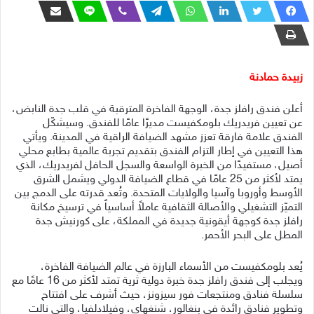
زبيدة حمادنة
أعلن فندق رافلز جدة، الوجهة الفاخرة المترقبة في قلب جدة النابض،
عن تعيين فريدريك بلومكفيست مديرًا عامًا للفندق. وسيشكّل
الفندق علامة فارقة تعزز مشهد الضيافة الراقية في المدينة. ويأتي
هذا التعيين في إطار التزام الفندق بتقديم تجربة عالمية بطابع محلي
أصيل، مستفيدًا من الخبرة الواسعة والسجل الحافل لفريدريك، الذي
يمتد لأكثر من 25 عامًا في قطاع الضيافة الدولي ويشمل الشرق
الأوسط وأوروبا وآسيا والولايات المتحدة. وتُعد قدرته على الدمج بين
التميّز التشغيلي والأصالة الثقافية عاملاً أساسياً في ترسيخ مكانة
رافلز جدة كوجهة أيقونية جديدة في المملكة، على كورنيش جدة
المطل على البحر الأحمر.
يُعد بلومكفيست من الأسماء البارزة في عالم الضيافة الفاخرة،
ويجلب إلى فندق رافلز جدة خبرة دولية ثرية تمتد لأكثر من 16 عامًا مع
سلسلة فنادق ومنتجعات فور سيزونز، حيث أشرف على افتتاح
وتطوير فنادق رائدة في بنغالور، شنغهاي، وفيلادلفيا، والتي نالت