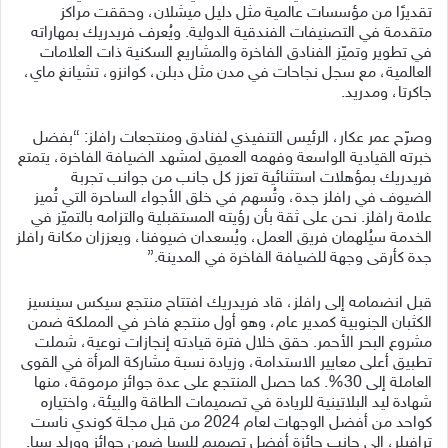
تقديرًا من مؤسسات عالمية مثل دليل ميشلان، وحققت مراكز
متقدمة في التصنيفات الفندقية الدولية. ويُعرف فريدريك بمهاراته
في تطوير وتميّز الفنادق الفاخرة والمشاريع السكنية ذات العلامات
العالمية، مع سجل نجاحات في مدن مثل دبلن، كوانزو، تشيانغ ماي،
جاكرتا، ومدريد.
وصرّح عمر عكار، الرئيس التنفيذي لفنادق ومنتجعات رافلز: “بفضل
خبرته القيادية الواسعة وفهمه العميق لمشهد الضيافة الفاخرة، يتمتع
فريدريك بمؤهلات استثنائية تعزز كل جانب من جوانب تجربة
الضيوف في رافلز جدة، وتُسهم في خلق الأجواء الساحرة التي تُميز
علامة رافلز. نحن على ثقة بأن رؤيته المستقبلية والتزامه بالتميّز في
الخدمة سيُلهمان فريق العمل، ويُسعدان ضيوفنا، ويعززان مكانة رافلز
جدة كأرقى وجهة للضيافة الفاخرة في المدينة.”
قبل انضمامه إلى رافلز، قاد فريدريك افتتاح منتجع سيكس سينسيز
الكثبان الجنوبية كمدير عام، وهو أول منتجع فاخر في المملكة ضمن
مشروع البحر الأحمر. حقق خلال فترة قيادته إنجازات نوعية، شملت
تطبيق أعلى معايير الاستدامة، وزيادة نسبة مشاركة المرأة في القوى
العاملة إلى 30%. كما حصل المنتجع على عدة جوائز مرموقة، منها
شهادة ليد البلاتينية للريادة في تصميمات الطاقة والبيئة، واختياره
كواحد من أفضل الوجهات لعام 2024 من قبل مجلة كوندي ناست
ترافيلر، إلى جانب جائزة أفضل تصميم للسبا ضمن جوائز وورلد سبا.