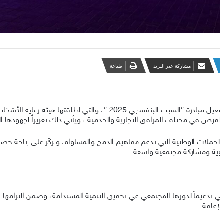
مشاركة عبر البريد
طباعة
شاركت أمانة الأحساء السبت 26 يوليو ، في دعم وتفعيل مبادرة “السبت ا
ص في مختلف المرافق التجارية والخدمية ، ويأتي ذلك تعزيزاً لجهودها ال
ة التي تُقام هذا العام 2025 إحدى أبرز الحملات الوطنية التي تدعم مفاهيم الدمج والمساواة، وتركّ
ية ومشاركة مجتمعية واسعة.
أتي تدعيماً لدورها المجتمعي في تحقيق التنمية المستدامة، وضمن التزام
عاقة.