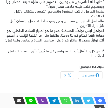
“ﺧﻠﻖ ﺍﻟﻠﻪ ﺍﻟﻨﺎﺱ ﻣﻦ ﻣﺎﺀٍ ﻭﻃﻴﻦ. ﺑﻌﻀﻬﻢ ﻏﻠﺐ ﻣﺎﺅﻩ ﻃﻴﻨَﻪ، ﻓﺼﺎﺭ ﻧﻬﺮﺍً..
ﻭﺑﻌﻀﻬﻢ ﻏﻠﺐ ﻃﻴﻨُﻪ ﻣﺎﺀَﻩ.. ﻓﺼﺎﺭ ﺣﺠﺮﺍً.”
عندما نتجاهل الزلات الصغيرة ونتسامح، تتحسن علاقاتنا وتقل
الخلافات
فالتجاهل المدروس يعبر عن وعي وقوة داخلية تجعل الإنسان أقل
تأثرًا بآراء الآخرين
التجاهل ليس تجاهلًا للمشكلة بقدر ما هو اختيار للسلام الداخلي. هو
مهارة راقية تحتاج تدريبًا ووعيًا، ولكنها متى ما أتقنها الإنسان، أصبح
أكثر توازنًا وهدوءًا، وأكثر قدرة على مواجهة الحياة بإيجابية. وكما قيل:
“ليس كل ما يُقال يُرد عليه، وليس كل ما يُرى يُعلّق عليه، فالتجاهل
أحيانًا حياة.
شارك هذا الموضوع:
فيس بوك
X