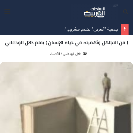
بحث
الق
عن
جمعية "أسرتي" تختتم مشروع "سنة أولى وثانية زواج" مستهدفةً 953 مستفيداً في المدينة المنورة
( فن التجاهل وأهميته في حياة الإنسان ) بقلم دلال الودعاني
‫ دلال الودعاني / الأحساء