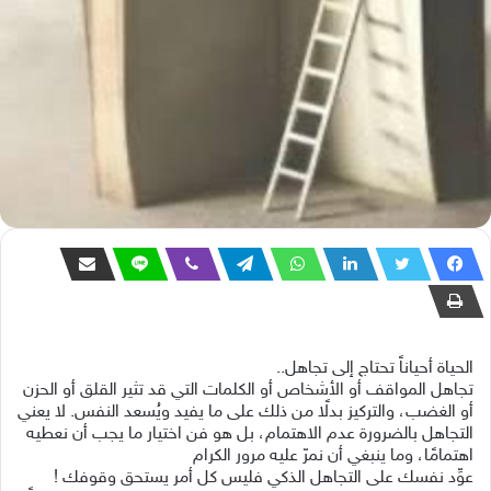
ﺍﻟﺤﻴﺎﺓ ﺃﺣﻴﺎﻧﺎً ﺗﺤﺘﺎﺝ ﺇﻟﻰ ﺗﺠﺎﻫﻞ..
تجاهل المواقف أو الأشخاص أو الكلمات التي قد تثير القلق أو الحزن
أو الغضب، والتركيز بدلًا من ذلك على ما يفيد ويُسعد النفس. لا يعني
التجاهل بالضرورة عدم الاهتمام، بل هو فن اختيار ما يجب أن نعطيه
اهتمامًا، وما ينبغي أن نمرّ عليه مرور الكرام
ﻋﻮِّﺩ ﻧﻔﺴﻚ ﻋﻠﻰ ﺍﻟﺘﺠﺎﻫﻞ ﺍﻟﺬﻛﻲ ﻓﻠﻴﺲ ﻛﻞ أﻣﺮ ﻳﺴﺘﺤﻖ ﻭﻗﻮﻓﻚ !