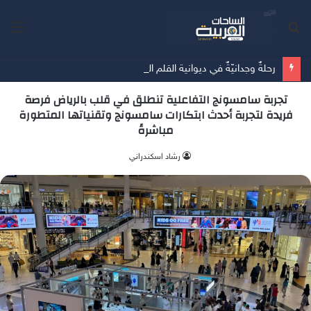
بحث
الق
عن
رحلةٌ وجدانيّةٌ في ديوانية القلم الذهبي بقلم – خديجة غانم
تجربة سامسونج التفاعلية تنطلق في قلب بالرياض فرصة
فريدة لتجربة أحدث ابتكارات سامسونج وتقنياتها المتطورة
مباشرةً
‫رشاد اسكندراني