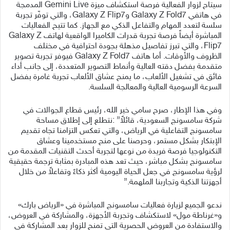
سيتاح لزوار الفعالية فرصة استكشاف ميزة Gemini Live المدمجة
في هاتفي Galaxy Z Fold7 وGalaxy Z Flip7، والتي توفّر تجربة
سلسة لتعدد المهام والتفاعل الذكي مع الجهاز. كما تتيح الفعاليات
المباشرة أيضاً فرصة تجربة قدرات الكاميرا الواقعية لهاتف Galaxy Z
Flip7، والتي تبرز تفاصيل مذهلة بجودة احترافية في مختلف
الظروف والأوقات. أما هاتف Galaxy Z Fold7 فيوفر تجربة تصوير
متقدمة بفضل دقته العالية وأنماط التصوير المتعددة، إلى جانب أداء
فائق في تشغيل الألعاب، ما يمنح عشاق الألعاب تجربة غامرة بفضل
السرعة الرسومية العالية والمعالجة السلسة.
وفي هذا الإطار، صرح سامي خير الله، رئيس قطاع الجوالات في
شركة سامسونج السعودية، قائلاً” :نتطلع إلى إطلاق مساحة
سامسونج التفاعلية في الرياض، والتي تعكس التزامنا تجاه تقديم
الإبتكار بشكل مستمر، وحرصنا على منح مستخدمينا وعشاق
التكنولوجيا فرصة فريدة من نوعها لتجربة أحدث التقنيات المقدمة من
سامسونج بشكل مباشر، حيث تعد هذه المبادرة بمثابة ترجمة حقيقية
لرؤية سامسونج في جعل الحياة اليومية أكثر ذكاءً وتفاعلاً من خلال
أجهزتنا الذكية وتجاربنا الملهمة.”
ندعو الجميع لزيارة فعاليات سامسونج المباشرة في «الرياض بارك»
و«غرناطة مول» لاستكشاف وتجربة الأجهزة، والمشاركة في العروض،
والاستفادة من العروض الحصرية التي تمنح للزوار بعد المشاركة في