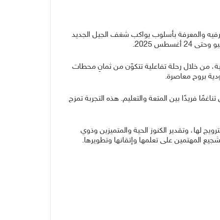
م للرياضات الإلكترونية 2025، عبر جناح تفاعلي يدمج بين الترفيه والمعرفة بأسلوب يواكب شغف الجيل الجديد
نية، من خلال رحلة تفاعلية تتكوّن من ثمانِ محطات
ودية بروح معاصرة.
مًا فريدًا بين المتعة والتعليم. هذه التجربة تمزج
الترويج لها، وتقدير الكنوز الحية والمتميزين وذوي
جيع المهتمين على تعلمها وإتقانها وتطويرها.