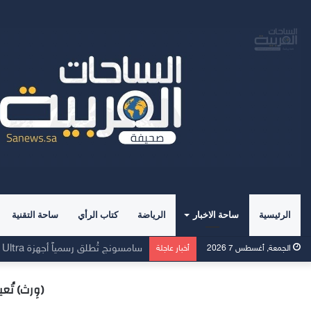
الرئيسية
ساحة الاخبار
الرياضة
كتاب الرأي
ساحة التقنية
وسط إقبالٍ غير مسبوق، جهاز Galaxy Z Fold8 من سامسونج يحطم الأرقام القياسية للطلبات المسبقة
الجمعة, أغسطس 7 2026
أخبار عاجلة
(وِرث) تُع