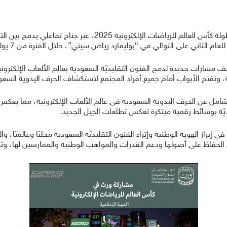
يشارك المعهد الملكي للفنون التقليدية (وِرث) في بطولة كأس العال
 على التوالي في “بوليفارد رياض سيتي”، خلال الفترة من 7 يوليو وحتى 24 أغسطس 2025.
كشف مسارات جديدة لدمج الفنون التقليديّة السعودية بعالم الألعاب الإلكترو
وية، وتفتح الأبواب أمام جميع أفراد المجتمع لاستكشاف الحرف اليدوية السع
ل عن الحرف اليدوية السعودية في عالم الألعاب الإلكترونية، مما يعكس تناغ
ديّة بوسائط رقمية مبتكرة تعكس تطلعات الجيل الجديد.
في إبراز الهوية الوطنية وإثراء الفنون التقليديّة السعودية محليًا وعالميًا، و
ي الحفاظ على أصولها ودعم القدرات والمواهب الوطنية والممارسين لها، وتش