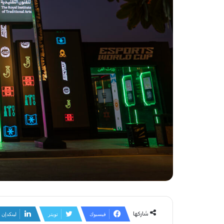
شاركها
فيسبوك
تويتر
لينكدإن