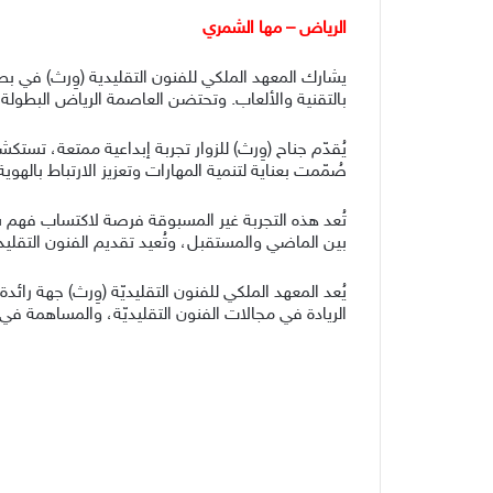
الرياض – مها الشمري
بالتقنية والألعاب. وتحتضن العاصمة الرياض البطولة للعام الثاني
يُقدّم جناح (وِرث) للزوار تجربة إبداعية ممتعة، تست
صُمّمت بعناية لتنمية المهارات وتعزيز الارتباط باله
تُعد هذه التجربة غير المسبوقة فرصة لاكتساب فهم شام
بين الماضي والمستقبل، وتُعيد تقديم الفنون التقلي
يُعد المعهد الملكي للفنون التقليديّة (وِرث) جهة رائدة 
الريادة في مجالات الفنون التقليديّة، والمساهمة ف