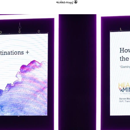
زبيده حمادنه