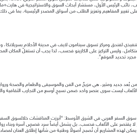
ب
، نائب الرئيس الأول، مستشار أبحاث السوق والاستراتيجية في هارت+ماين
لى تغيير المفاهيم وتعزيز الطلب من أسواق المصدر الرئيسية، بما في ذلك
نفيذي لفندق ومركز تسوق سينامون لايف في مدينة الأحلام بسريلانكا
، وا
متكامل
، وليس التركيز على الكازينو فحسب، لذا
يجب أن تستغلّ المكان الم
ر مجرد تحديد الموقع”
.
من بُعد جديد ومثير، هي مزيجٌ من الفن والموسيقى والطعام والصحة وروا
 الألعاب ليست سوى عنصر واحد ضمن نسيجٍ أوسع من التجارب الثقافية والترفي
سوق السفر العربي في الشرق الأوسط
: “أبرزت
المناقشات خلال
سوق السفر ا
 لا يقتصر على الألعاب فحسب، بل يشمل أيضاً سرد قصصٍ آسرة وبناء روا
كن لهذه المشاريع أن تُصبح أصولاً وطنية
من شأنها إطلاق
العنان لمصاد