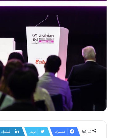
شاركها
فيسبوك
تويتر
لينكدإن