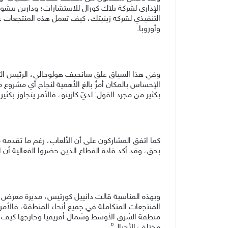
الإداري لشركة بلاك كورال للاستشارات؛ و
دارين بيشو
التنفيذي لشركة زينيتك، كيف تعمل هذه المنتجعات ع
وأوروبا.
وفي هذا السياق
علق
سانجيف هولوجالي، الرئيس الت
الإحساس بالمكان أمرٌ بالغ الأهمية لنجاح أي مشروع 
بكثير من مجرد القول: لديّ كازينو
،
ف
الأمر يتجاوز بكثي
كما
اتفق المشاركون على أن الألعاب، رغم ما تقدمه 
بحق
،
و
قد
أكد قادة القطاع الذين حضروا الفعالية أن
وبهذه المناسبة
قالت
دانييل كورتيس، مديرة معرض 
المنتجعات المتكاملة في جميع أنحاء المنطقة
،
فالأمر
منطقة الشرق الأوسط وشمال أفريقيا وخارجها كيف يم
مختلف الأجيال”
.