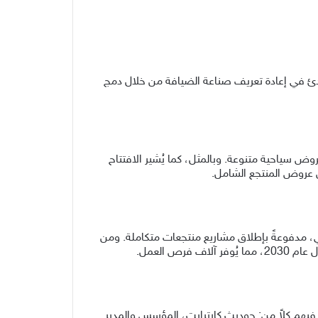
دئ في إعادة تعريف صناعة الضيافة من خلال دمج
 عروض سياحية متنوعة. وبالمثل،
كما
يُشير الافتتاح
ن عروض المنتجع الشامل.
جمالية في الإمارات العربية المتحدة إلى ما بين 3 و5 مليارات دولار أمريكي، مدفوعةً بإطلاق مشاريع منتجعات متكاملة. ومن
كلاً من:
جوديث كارترايت
، المؤسس والمدير