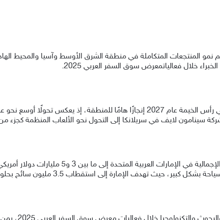
 نمو المنتجعات المتكاملة في منطقة الشرق الأوسط وآسيا والمحيط الها
الخبراء
خلال فعاليات
معرض
سوق السفر العربي
2025
.
في رأس الخيمة عام
2027
إنجازًا هامًا للمنطقة، إذ يعكس تحولًا أوسع نحو
لشركة سينامون لايف في سريلانكا إلى التحول نحو الألعاب المنظمة كجزء م
يتوقع الخبراء أن تصل إيرادات الألعاب السنوية الإ
ياحة بشكل كبير، حيث تهدف الإمارة إلى
استقطاب
3.5 مليون سائح بحلول عام 2030، مما يُوفر آلاف فرص العمل.
بحوث والتكنولوجيا
خلال فعاليات
معرض سوق السفر العربي 2025، بمن فيهم