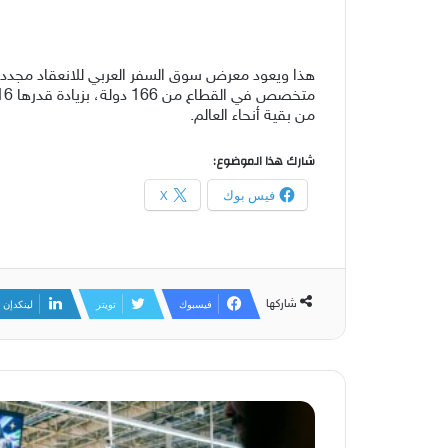
هذا و
يعود معرض سوق السفر العربي
للانعقاد مجددا
متخصص في القطاع من 166 دولة، بزيادة قدرها 16% مقارنة ب
من بقية
أنحاء
العالم.
شارك هذا الموضوع:
فيس بوك
X
شاركها
فيسبوك
تويتر
لينكدإن