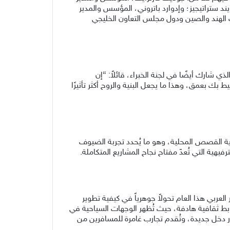
د ستراتيجيز؛ و
إدوارد باتروني
، المؤسس والمدير
 الهند والصين ودول مجلس التعاون الخليجي
لذي شارك أيضًا في لجنة الخبراء، قائلاً: “إن
حيط بك بعمق
،
و
هذا
ما
يجعل البنية والروح أكثر تأثيرًا
ية القصص المحلية، وهو ما يُحدد تجربة الضيوف
هية التي تُعدّ مفتاح نجاح المشاريع المتكاملة.
لعربي هذا العام تحولاً جوهرياً في كيفية تطوير
بط ثقافية هادفة
، حيث
تُظهر الوجهات السياحية في
ر دخل جديدة، وتُقدم تجارب غامرة للمسافرين من