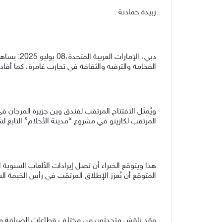
زبيدة حمادنة .
دبي، الإمارات العربية المتحدة،08 يوليو 2025:
يساهم
الفخامة والترفيه والثقافة في تجارب غامرة، كما أفاد 
و
يُمثل الافتتاح المرتقب لفندق وين جزيرة المرجان 
المرتقب لكازينو في مشروع “مدينة الأحلام” التابع 
هذا و
المتوقع أن يُعزز الإطلاق
المرتقب في رأس الخيمة الس
وقد
ناقش متحدثون من مختلف قطاعات الضيافة وال