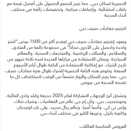
الحصرية لسكان دبي، مما يتيح للجميع الحصول على أفضل قيمة مع
باقات استثنائية، وإضافات مجانية، وتخفيضات رائعة في مختلف
أنحاء المدينة.
انترتينر مفاجآت صيف دبي
ويعود إنترتينر مفاجآت صيف دبي ليقدم أكثر من 7500 عرض “اشتر
واحدة واحصل على الأخرى مجاناً” في مجموعة رائعة من الفنادق،
والمطاعم، والصالات الرياضية، والمنتجعات الصحية، والمعالم
السياحية. ويمكن الاستفادة من مزاياها العديدة لمدة ثلاثة شهور من
تاريخ الشراء، مع إمكانية الاستفادة من الباقة طوال أيام الأسبوع
السبعة. وتتوفر هذه الباقة الحصرية للشراء طوال فترة مفاجآت صيف
دبي، مما يتيح للسكان والزوار متسعاً من الوقت لاستكشاف كل ما
تقدمه المدينة من عروض.
وتشمل أبرز الوجهات المشاركة لعام 2025 حديقة وايلد وادي المائية،
وموشنجيت دبي، وآي إم جي عالم من المغامرات، وشيك شاك،
وإس تي كي، وآسيا آسيا، وعالم ريال مدريد، ولي بان كوتيديان،
وكافيه باتيل، وغيرها الكثير في مختلف أنحاء دبي.
العروض المناسبة للعائلات