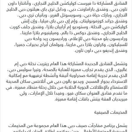
الفنادق المشاركة ذا فيرست كوليكشن الخليج التجاري، وأنانتارا داون
تاون دبي، وفندق باراماونت دبي، ودابل تري باي هيلتون دبي الخليج
التجاري، وبارك حياة دبي، وسويسوتل الغرير، وبانيان تري دبي،
وفندق جراند كوزموبوليتان، وإم إي دبي باي ميليا، وإن إتش
كوليكشن دبي النخلة، وستوديو إم آرابيان بلازا، وفندق جلف كورت
الخليج التجاري، وفندق دوكس ذا بالم، وميلينيوم بلازا مارينا،
وراديسون بلو مدينة دبي للإعلام، وراديسون ريد واحة دبي
للسيليكون، وكراون بلازا دبي مارينا، وبولمان أبراج بحيرات جميرا،
وفندق إنديغو دبي داون تاون.
وتشمل الفنادق الجديدة المشاركة هذا العام ريتريت نخلة دبي إم
غاليري، الذي يقدم تجارب مميزة للعناية بالصحة، وتيرا سوليس دبي،
الذي يقدم تجربة إقامة صحراوية أنيقة وأنشطة ترفيهية مع إمكانية
الاسترخاء بجوار المسبح. ويدعو بالون دبي في أتلانتس سكان المدينة
للاستمتاع بالإطلالات الجوية الخلابة من خلال رحلة منطاد مميزة، في
ما تقدم فنادق العنوان سكاي فيو، وفيدا تلال الإمارات، ولي
ميريديان العقة بيتش باقات إقامة مميزة.
المخيمات الصيفية
يشمل برنامج مفاجآت صيف دبي هذا العام مجموعة من المخيمات
الصيفية الممتعة للأطفال، حيث يمكنهم إطلاق العنان لإبداعاتهم