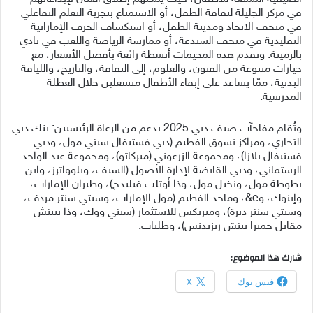
في مركز الجليلة لثقافة الطفل، أو الاستمتاع بتجربة التعلم التفاعلي
في متحف الاتحاد ومدينة الطفل، أو استكشاف الحرف الإماراتية
التقليدية في متحف الشندغة، أو ممارسة الرياضة واللعب في نادي
بالرميثة. وتقدم هذه المخيمات أنشطة رائعة بأفضل الأسعار، مع
خيارات متنوعة من الفنون، والعلوم، إلى الثقافة، والتاريخ، واللياقة
البدنية، ممّا يساعد على إبقاء الأطفال منشغلين خلال العطلة
المدرسية.
وتُقام مفاجآت صيف دبي 2025 بدعم من الرعاة الرئيسيين: بنك دبي
التجاري، ومراكز تسوق الفطيم (دبي فستيفال سيتي مول، ودبي
فستيفال بلازا)، ومجموعة الزرعوني (ميركاتو)، ومجموعة عبد الواحد
الرستماني، ودبي القابضة لإدارة الأصول (السيف، وبلوواترز، وابن
بطوطة مول، ونخيل مول، وذا أوتلت فيليدج)، وطيران الإمارات،
وإينوك، وe&، وماجد الفطيم (مول الإمارات، وسيتي سنتر مردف،
وسيتي سنتر ديرة)، وميريكس للاستثمار (سيتي ووك، وذا بييتش
مقابل جميرا بيتش ريزيدنس)، وطلبات.
شارك هذا الموضوع:
فيس بوك
X