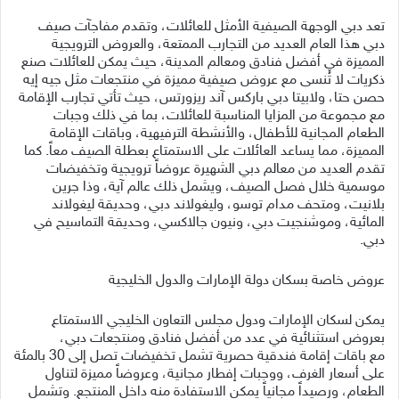
تعد دبي الوجهة الصيفية الأمثل للعائلات، وتقدم مفاجآت صيف
دبي هذا العام العديد من التجارب الممتعة، والعروض الترويجية
المميزة في أفضل فنادق ومعالم المدينة، حيث يمكن للعائلات صنع
ذكريات لا تُنسى مع عروض صيفية مميزة في منتجعات مثل جيه إيه
حصن حتا، ولابيتا دبي باركس آند ريزورتس، حيث تأتي تجارب الإقامة
مع مجموعة من المزايا المناسبة للعائلات، بما في ذلك وجبات
الطعام المجانية للأطفال، والأنشطة الترفيهية، وباقات الإقامة
المميزة، مما يساعد العائلات على الاستمتاع بعطلة الصيف معاً. كما
تقدم العديد من معالم دبي الشهيرة عروضاً ترويجية وتخفيضات
موسمية خلال فصل الصيف، ويشمل ذلك عالم آية، وذا جرين
بلانيت، ومتحف مدام توسو، وليغولاند دبي، وحديقة ليغولاند
المائية، وموشنجيت دبي، ونيون جالاكسي، وحديقة التماسيح في
دبي.
عروض خاصة بسكان دولة الإمارات والدول الخليجية
يمكن لسكان الإمارات ودول مجلس التعاون الخليجي الاستمتاع
بعروض استثنائية في عدد من أفضل فنادق ومنتجعات دبي،
مع باقات إقامة فندقية حصرية تشمل تخفيضات تصل إلى 30 بالمئة
على أسعار الغرف، ووجبات إفطار مجانية، وعروضاً مميزة لتناول
الطعام، ورصيداً مجانياً يمكن الاستفادة منه داخل المنتجع. وتشمل