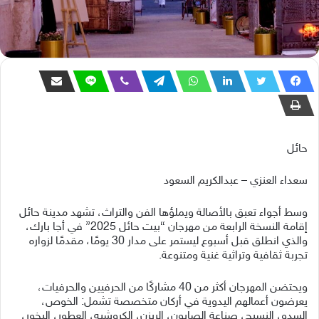
حائل
سعداء العنزي – عبدالكريم السعود
وسط أجواء تعبق بالأصالة ويملؤها الفن والتراث، تشهد مدينة حائل
إقامة النسخة الرابعة من مهرجان “بيت حائل 2025” في أجا بارك،
والذي انطلق قبل أسبوع ليستمر على مدار 30 يومًا، مقدمًا لزواره
تجربة ثقافية وتراثية غنية ومتنوعة.
ويحتضن المهرجان أكثر من 40 مشاركًا من الحرفيين والحرفيات،
يعرضون أعمالهم اليدوية في أركان متخصصة تشمل: الخوص،
السدو، النسيج، صناعة الصابون، الريزن، الكروشيه، العطور، البخور،