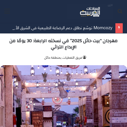
بحث
الق
عن
Momcozy توسّع نطاق دعم الرضاعة الطبيعية في الشرق الأوسط
مهرجان “بيت حائل 2025” في نسخته الرابعة: 30 يومًا من
الإبداع التراثي
فريق التغطيات بمنطقة حائل