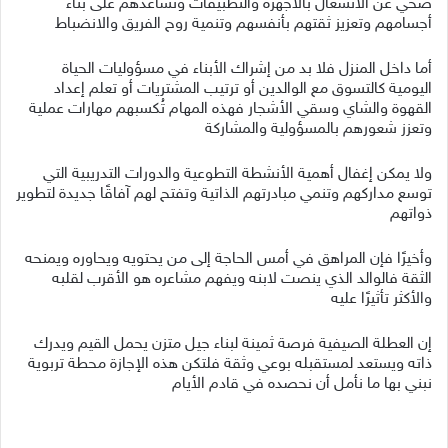
صحي عن الانشغال بالأجهزة والتطبيقات وتساعدهم على بناء
أجسامهم وتعزيز ثقتهم بأنفسهم وتنمية روح الفريق والانضباط
أما داخل المنزل فلا بد من إشراك الأبناء في مسؤوليات الحياة
اليومية كالتسوق مع الوالدين أو ترتيب المشتريات أو تعلم إعداد
القهوة والشاي وسقي الأشجار فهذه المهام تُكسبهم مهارات عملية
وتعزز شعورهم بالمسؤولية والمشاركة
ولا يمكن إغفال أهمية الأنشطة التطوعية والدورات التدريبية التي
توسع مداركهم وتنمي مبادرتهم الذاتية وتفتح لهم آفاقًا جديدة لتطوير
ذواتهم
وأخيرًا فإن المراهق في أمس الحاجة إلى من يحتويه ويحاوره ويمنحه
الثقة فالوالد الذي ينصت لابنه ويفهم مشاعره هو الأقرب لقلبه
والأكثر تأثيرًا عليه
إن العطلة الصيفية فرصة ثمينة لبناء جيل متزن يحمل القيم ويدرك
ذاته ويستعد لمستقبله بوعي وثقة فلتكن هذه الإجازة محطة تربوية
نبني بها ما نأمل أن نحصده في قادم الأيام