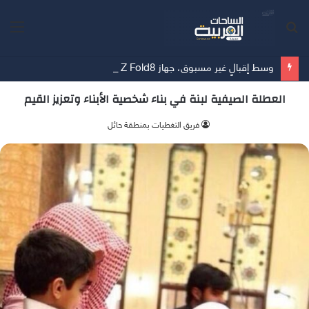
بحث
الق
عن
وسط إقبالٍ غير مسبوق، جهاز Galaxy Z Fold8 من سامسونج يحطم الأرقام القياسية للطلبات المسبقة
العطلة الصيفية لبنة في بناء شخصية الأبناء وتعزيز القيم
فريق التغطيات بمنطقة حائل