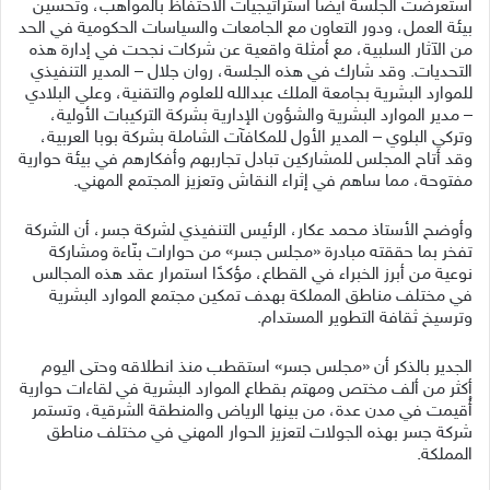
استعرضت الجلسة أيضًا استراتيجيات الاحتفاظ بالمواهب، وتحسين
بيئة العمل، ودور التعاون مع الجامعات والسياسات الحكومية في الحد
من الآثار السلبية، مع أمثلة واقعية عن شركات نجحت في إدارة هذه
التحديات. وقد شارك في هذه الجلسة، روان جلال – المدير التنفيذي
للموارد البشرية بجامعة الملك عبدالله للعلوم والتقنية، وعلي البلادي
– مدير الموارد البشرية والشؤون الإدارية بشركة التركيبات الأولية،
وتركي البلوي – المدير الأول للمكافآت الشاملة بشركة بوبا العربية،
وقد أتاح المجلس للمشاركين تبادل تجاربهم وأفكارهم في بيئة حوارية
مفتوحة، مما ساهم في إثراء النقاش وتعزيز المجتمع المهني.
وأوضح الأستاذ محمد عكار، الرئيس التنفيذي لشركة جسر، أن الشركة
تفخر بما حققته مبادرة «مجلس جسر» من حوارات بنّاءة ومشاركة
نوعية من أبرز الخبراء في القطاع، مؤكدًا استمرار عقد هذه المجالس
في مختلف مناطق المملكة بهدف تمكين مجتمع الموارد البشرية
وترسيخ ثقافة التطوير المستدام.
الجدير بالذكر أن «مجلس جسر» استقطب منذ انطلاقه وحتى اليوم
أكثر من ألف مختص ومهتم بقطاع الموارد البشرية في لقاءات حوارية
أُقيمت في مدن عدة، من بينها الرياض والمنطقة الشرقية، وتستمر
شركة جسر بهذه الجولات لتعزيز الحوار المهني في مختلف مناطق
المملكة.