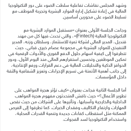
وشهد المجلس نقاشات تفاعلية سلطت الضوء على دور التكنولوجيا
المالية في إعادة تشكيل إدارة الموارد البشرية وتجربة الموظف مع
تسليط الضوء على محورين أساسين.
وجاءت الجلسة الأولى بعنوان «مستقبل الموارد البشرية مع
التكنولوجيا المالية (Fintech)»، والتي تحدث فيها كل من مهند
قنديل، المدير المالي لشركة تمرة للاستثمار، وسلطان وزنه، المدير
التنفيذي للموارد البشرية في مجموعة عصام خيري قباني، حيث
تتطرقوا إلى كيفية اسهام حلول الدفع الفوري والأدوات الرقمية في
تمكين الموظفين وتحسين استقرارهم المالي منذ اليوم الأول، ودور
الحوافز الذكية والتحليلات المالية في دعم القرارات ورفع الإنتاجية،
إلى جانب أهمية الأتمتة في تسريع الإجراءات وتعزيز الشفافية والثقة
داخل المؤسسات.
أما الجلسة الثانية فجاءت بعنوان «كيف تؤثر هجرة المواهب على
تطوير الأعمال؟» حيث ناقش المتحدثون مفهوم هجرة المواهب
الداخلية والخارجية وأسبابها، وتأثيرها على الشركات من حيث نقص
المهارات وارتفاع التكاليف وفقدان الخبرات. كما تطرقوا إلى الفرص
الممكنة مثل استقطاب كفاءات جديدة وتنمية القدرات المحلية،
واستخدام التكنولوجيا لسد الفجوات.