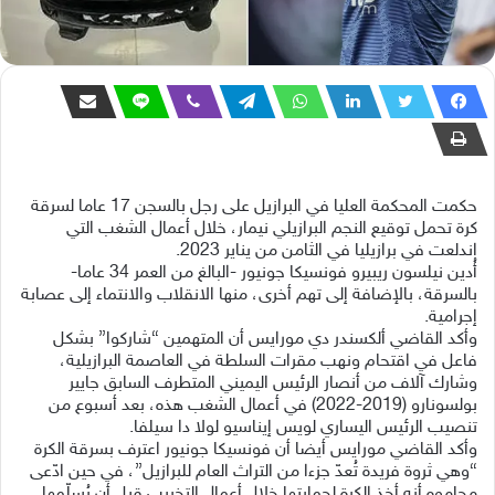
حكمت المحكمة العليا في البرازيل على رجل بالسجن 17 عاما لسرقة
كرة تحمل توقيع النجم البرازيلي نيمار، خلال أعمال الشغب التي
اندلعت في برازيليا في الثامن من يناير 2023.
‎أُدين نيلسون ريبيرو فونسيكا جونيور -البالغ من العمر 34 عاما-
بالسرقة، بالإضافة إلى تهم أخرى، منها الانقلاب والانتماء إلى عصابة
إجرامية.
‎وأكد القاضي ألكسندر دي مورايس أن المتهمين “شاركوا” بشكل
فاعل في اقتحام ونهب مقرات السلطة في العاصمة البرازيلية،
وشارك آلاف من أنصار الرئيس اليميني المتطرف السابق جايير
بولسونارو (2019-2022) في أعمال الشغب هذه، بعد أسبوع من
تنصيب الرئيس اليساري لويس إيناسيو لولا دا سيلفا.
‎وأكد القاضي مورايس أيضا أن فونسيكا جونيور اعترف بسرقة الكرة
“وهي ثروة فريدة تُعدّ جزءا من التراث العام للبرازيل”، في حين ادّعى
محاموه أنه أخذ الكرة لحمايتها خلال أعمال التخريب قبل أن يُسلّمها