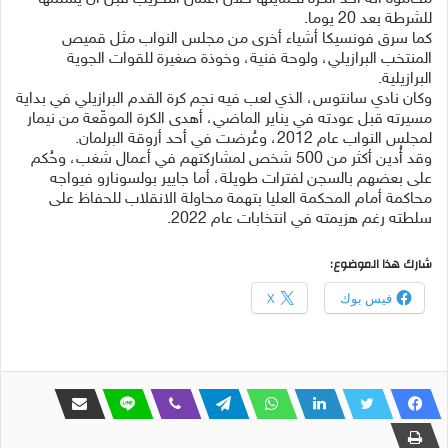
للشرطة بعد 20 يوما.
‎كما سرق فونسيكا أشياء أخرى من مجلس النواب مثل قميص
المنتخب البرازيلي، ولوحة فنية، وخوذة صغيرة للقوات الجوية
البرازيلية.
‎وكان نادي سانتوس، الذي لعب فيه نجم كرة القدم البرازيلي في بداية
مسيرته قبل عودته في يناير الماضي، أهدى الكرة الموقّعة من نيمار
لمجلس النواب عام 2012، وعُرضت في أحد أروقة البرلمان.
‎وقد أُدين أكثر من 500 شخص لمشاركتهم في أعمال شغب، وحُكم
على بعضهم بالسجن لفترات طويلة، أما جايير بولسونارو فيواجه
محاكمة أمام المحكمة العليا بتهمة محاولة الانقلاب للحفاظ على
سلطته رغم هزيمته في انتخابات عام 2022.
شارك هذا الموضوع:
فيس بوك
X