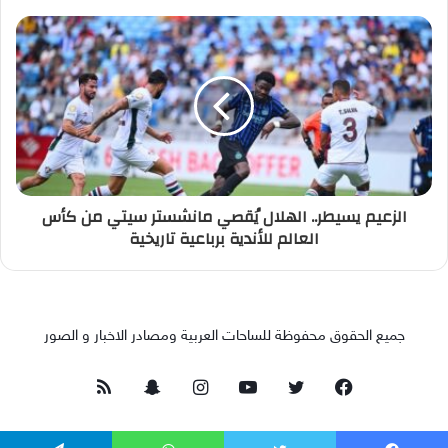
الزعيم يسيطر.. الهلال يُقصي مانشستر سيتي من كأس
العالم للأندية برباعية تاريخية
جميع الحقوق محفوظة للساحات العربية ومصادر الاخبار و الصور
فيسبوك
تويتر
يوتيوب
انستقرام
سناب
ملخص
تشات
الموقع