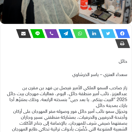
حائل
سعداء العنزي – ياسر الخرشاوي
زار صاحب السمو الملكي الأمير فيصل بن فهد بن مقرن بن
عبدالعزيز، نائب أمير منطقة حائل، اليوم، فعاليات مهرجان بيت حائل
2025 “البيت بيتكم.. يا بعد حيي” بنسخته الرابعة، وذلك بمتنزّه أجا
بارك بمدينة حائل.
وتجوّل سمو نائب أمير حائل فور وصوله مقر المهرجان على أركان
وأجنحة الحرفيين والحرفيات، بمشاركة منطقتي عسير وجازان
بصفتهما ضيفي شرف للمهرجان، بالإضافة إلى جناح الأكلات
الشعبية المتنوعة التي حُضِّرَت بأدوات تراثية تحاكي طابع المهرجان