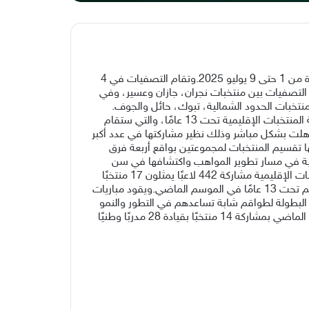
تنطلق الثلاثاء التصفيات المؤهلة لنهائيات النسخة الثانية من بطولة المنتخبات الإقليمية تحت 13 عامًا، والتي ستكون خلال الفترة من 1 حتى 9 يوليو 2025. وتقام التصفيات في 4
لتصفيات بين منتخبات نجران، جازان وعسير، وفي
نتخبات الحدود الشمالية، تبوك، حائل والجوف.
ويتأهل من هذه التصفيات 4 منتخبات – أصحاب المراكز الأولى في كل مجموعة -، لتشارك في نهائيات النسخة الثانية من بطولة المنتخبات الإقليمية تحت 13 عامًا، والتي ستقام
، التي تأهلت بشكل مباشر وذلك نظير مشاركتها في عدد أكبر
هلة، يتم خلالها تقسيم المنتخبات لمجموعتين بواقع أربعة فرق
يجية في مسار تطوير المواهب واكتشافها في سن
مبكرة والعمل على متابعتها وتطويرها وفق برامج متخصصة لتكون نواة للمنتخبات الوطنية في المستقبل. وتشهد بطولة المنتخبات الإقليمية مشاركة 442 لاعبًا يمثلون 17 منتخبًا
إقليميًا، تم اختيارهم من الأندية الحكومية والخاصة ومراكز التدريب الإقليمية والأكاديميات الخاصة، التي شاركت في دوري البراعم تحت 13 عامًا في الموسم الماضي. ويقود مباريات
ة هذه البطولة لطواقم شابة تساعدهم في التطور والنمو
في هذا المجال. يذكر أن منتخب جازان توج بلقب النسخة الأولى من بطولة المنتخبات الإقليمية تحت 13 عامًا والتي أقيمت العام الماضي بمشاركة 14 منتخبًا بقيادة 28 مدربًا وطنيًا