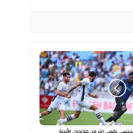
نينسي يقصي إنتر من مونديال الأندية