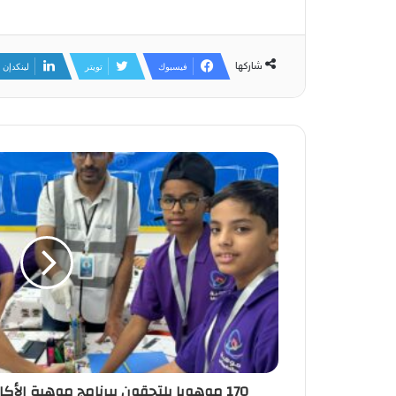
شاركها
فيسبوك
تويتر
لينكدإن
170 موهوبا يلتحقون ببرنامج موهبة الأك