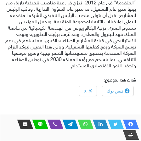
“المتقدمة” في عام 2012، تدرّج في عدة مناصب تنفيذية بارزة، من
بينها مدير عام التشغيل، ثم مدير عام الشؤون الإدارية، ونائب الرئيس
للمشاريع، قبل أن يتولى منصب الرئيس التنفيذي للشركة المتقدمة
للبولي أوليفينات التابعة لمجموعة المتقدمة. ويحمل المهندس
ممدوح العمري درجة البكالوريوس في الهندسة الكيميائية من جامعة
الملك فهد للبترول والمعادن، وقد عُرف برؤيته التطويرية ونهجه
الاستراتيجي في قيادة المشاريع الصناعية الكبرى، مما ساهم في دعم
توسع الشركة ورفع كفاءتها التشغيلية. ويأتي هذا التعيين ليؤكد التزام
الشركة المتقدمة بتحقيق مستهدفاتها الاستراتيجية وتعزيز موقعها
التنافسي، بما ينسجم مع رؤية المملكة 2030 في توطين الصناعة
وتحفيز النمو الاقتصادي المستدام.
شارك هذا الموضوع:
فيس بوك
X