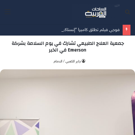
بحث
الق
عن
فوجي فيلم تطلق كاميرا “إنستاكس وايد 400™” باللون الجديد “JET BLACK”
جمعية العلاج الطبيعي تشارك في يوم السلامة بشركة
Emerson في الخبر
جابر الكعبي / الدمام