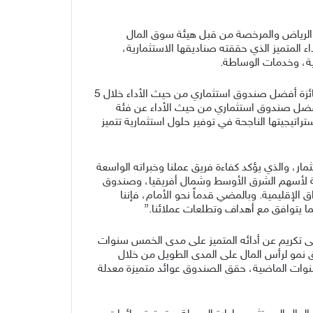
ي الرياض والمرخصة من قبل هيئة سوق المال
ا بجائزتين ضمن فعاليات منتدى صناديق الاستثمار 2024، وذلك تقديراً للأداء المتميز الذي حققته صناديقها الاستثمارية،
رية، وخدمات الوساطة.
وقد فاز صندوق سيكو لأسهم الشرق الأوسط وشمال افريقيا (المعروف سابقًا “صندوق سيكو المالية الخليجي لنمو الأرباح”) بجائزة أفضل صندوق استثماري من حيث الأداء خلال 5
 أفضل صندوق استثماري من حيث الأداء عن فئة
اتيجيتها الناجحة في توفير حلول استثمارية تتميز
مار، والذي يؤكد كفاءة فريق عملنا وخبراته الواسعة
لية لأسهم الشرق الأوسط وشمال أفريقيا، وصندوق
ق الإقليمية. وبالمضي قدماً نحو الأمام، فإننا
بما يتوافق مع أهداف وتطلعات عملائنا.”
ى تكريم عن أدائه المتميز على مدى الخمس سنوات
س الفترة. ويهدف الصندوق إلى تحقيق نمو لرأس المال على المدى الطويل من خلال
نوات الماضية، حقق الصندوق عوائد متميزة معدلة