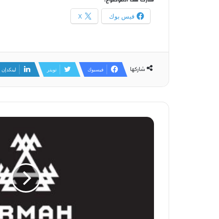
فيس بوك
X
شاركها
فيسبوك
تويتر
لينكدإن