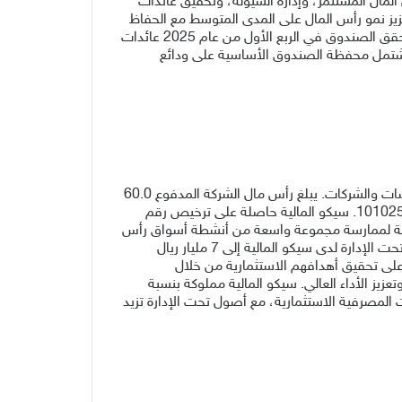
لمال المستثمر، وإدارة السيولة، وتحقيق عائدات
لاستثماري الأساسي للصندوق على تعزيز نمو رأس المال على المدى المتوسط مع الحفاظ
على رأس المال المستثمر وضمان تحقيق مستويات سيولة عالية، وهو هدف نجح الصندوق في تحقيقه على مر السنوات. فقد حقق الصندوق في الربع الأول من عام 2025 عائدات
لغت 19.88%، متفوقًا على مؤشره المعياري عند 18.51%، كما بلغت العائدات لمدة سنة 5.96%. وتشتمل محفظة الصندوق الأساسية على ودائع
تعد سيكو المالية شركة متخصصة في الخدمات المالية الشاملة وتوفر مجموعة واسعة من الخدمات والمنتجات للأفراد والمؤسسات والشركات. يبلغ رأس مال الشركة المدفوع 60.0
مليون ريال سعودي، وقد تأسست كشركة مساهمة مغلقة في الرياض، المملكة العربية السعودية تحت سجل تجاري رقم 1010259328. سيكو المالية حاصلة على ترخيص رقم
ابقاً باسم مسقط كابيتال)، و هي مرخصة لممارسة مجموعة واسعة من أنشطة أسواق رأس
المال، مثل الترتيب، والاستشارة، وحفظ الأوراق المالية، والتداول، وإدارة الاستثمارات، وتشغيل الصناديق. تصل قيمة الأصول تحت الإدارة لدى سيكو المالية إلى 7 مليار ريال
اعدتهم على تحقيق أهدافهم الاستثمارية من خلال
عزيز الأداء العالي. سيكو المالية مملوكة بنسبة
 المصرفية الاستثمارية، مع أصول تحت الإدارة تزيد