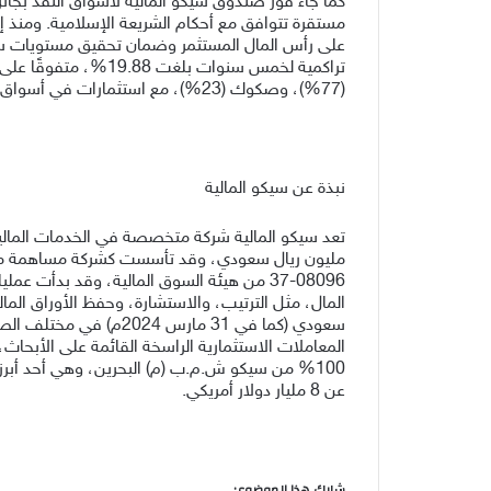
كما جاء فوز صندوق سيكو المالية لأسواق النقد بجائ
(77%)، وصكوك (23%)، مع استثمارات في أسواق المملكة العربية السعودية ومملكة البحرين.
نبذة عن سيكو المالية
سعودي (كما في 31 مار
المعاملات الاستثمارية الراسخة القائمة على الأبحاث، 
100% من سيكو ش.م.ب (م) البحرين، وهي أحد أبرز
عن 8 مليار دولار أمريكي.
شارك هذا الموضوع: