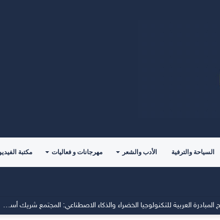
السياحة والترفية
الأدب والشعر
مهرجانات و فعاليات
مكتبة الفيديو
جمعية الطاقة الخضراء تؤكد في افتتاح المبادرة العربية للتكنولوجيا الخضراء والذكاء الاصطناعي: المجتمع شريك أساسي في صناعة المستقبل المستدام