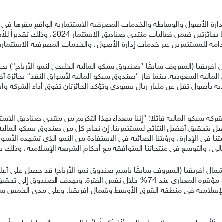
 إدارة الأصول والوساطة والخدمات المصرفية الاستثمارية الواقع مقرها ف
السعودية (ترخيص رقم 08096-37)، اليوم عن فوزه
ستدامة للمستثمرين عبر خدمات إدارة الأصول، والخدمات المصرفية الاستثما
مالية السعودية. بينما فاز “صندوق سيكو المالية لأسواق النقد” بجائزة
ة بأصول تقل عن مليار ريال سعودي وتؤكد الجائزتان تفوق أداء الشركة واستر
ركة سيكو المالية قائلا: “إننا سعداء بهذا التكريم من منتدى صناديق الاستث
اصل بتحقيق أفضل النتائج لمستثمرينا. إن نجاح كل من صندوق سيكو الما
يتنا في الإدارة، ورؤيتنا الصائبة في الاستفادة من النمو الذي تشهده الأسوا
عالي، والتوسع في منتجاتنا المتوافقة مع أحكام الشريعة الإسلامية، وذلك 
ال افريقيا (المعروف سابقًا باسم صندوق نمو الأرباح) قد حصل على أعل
الماضية، حيث حقق عائداً بلغ 185%، وهو ما يتجاوز مؤشره المعياري عند 74% خلال نف
 الإسلامية في منطقة الشرق الأوسط وشمال افريقيا. وعلى مدى الخمس س