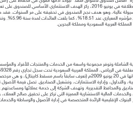
زة “أفضل صندوق لأسواق النقد” ليؤكد أدائها القوي في الحفاظ على رأس ا
مستقرة تتوافق مع أحكام الشريعة الإسلامية. ومنذ إطلاقه في يونيو 2016، ركز الهدف ا
تراكمية لخمس سنوات ب
08096-37 من هيئة السوق المالية، وقد بدأت عملياتها في 20 يونيو 2009م (تعرف س
س 2024م) في مختلف الصناديق والمحافظ التقديرية. وتهدف الشركة إلى خدمة عملائها ومس
والخدمات المالية الاستشارية المميزة التي تركز على تحقيق صالح العملاء، وت
 البنوك الإقليمية الرائدة المتخصصة في إدارة الأصول والوساطة والخدمات