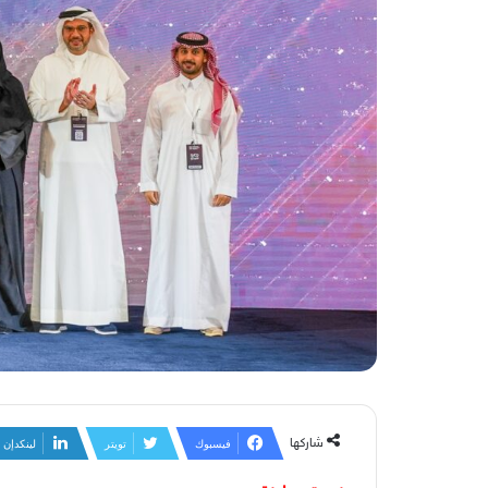
شاركها
فيسبوك
تويتر
لينكدإن