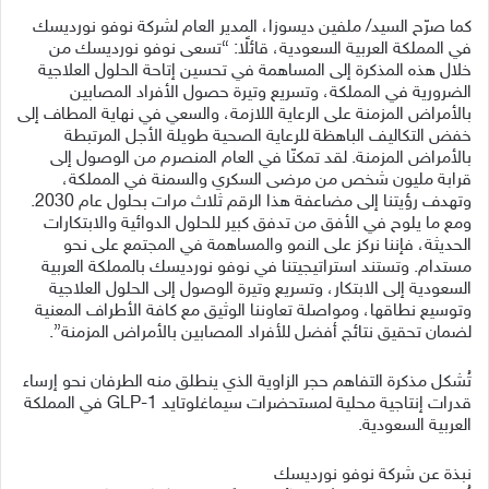
كما صرّح السيد/ ملفين ديسوزا، المدير العام لشركة نوفو نورديسك
في المملكة العربية السعودية، قائلًا: “تسعى نوفو نورديسك من
خلال هذه المذكرة إلى المساهمة في تحسين إتاحة الحلول العلاجية
الضرورية في المملكة، وتسريع وتيرة حصول الأفراد المصابين
بالأمراض المزمنة على الرعاية اللازمة، والسعي في نهاية المطاف إلى
خفض التكاليف الباهظة للرعاية الصحية طويلة الأجل المرتبطة
بالأمراض المزمنة. لقد تمكنّا في العام المنصرم من الوصول إلى
قرابة مليون شخص من مرضى السكري والسمنة في المملكة،
وتهدف رؤيتنا إلى مضاعفة هذا الرقم ثلاث مرات بحلول عام 2030.
ومع ما يلوح في الأفق من تدفق كبير للحلول الدوائية والابتكارات
الحديثة، فإننا نركز على النمو والمساهمة في المجتمع على نحو
مستدام. وتستند استراتيجيتنا في نوفو نورديسك بالمملكة العربية
السعودية إلى الابتكار، وتسريع وتيرة الوصول إلى الحلول العلاجية
وتوسيع نطاقها، ومواصلة تعاوننا الوثيق مع كافة الأطراف المعنية
لضمان تحقيق نتائج أفضل للأفراد المصابين بالأمراض المزمنة”.
تُشكل مذكرة التفاهم حجر الزاوية الذي ينطلق منه الطرفان نحو إرساء
قدرات إنتاجية محلية لمستحضرات سيماغلوتايد GLP-1 في المملكة
العربية السعودية.
نبذة عن شركة نوفو نورديسك