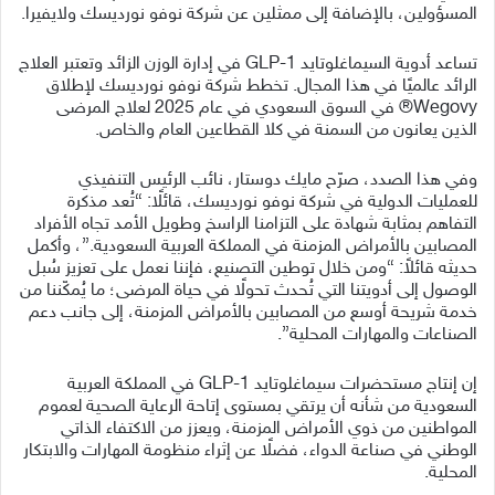
المسؤولين، بالإضافة إلى ممثلين عن شركة نوفو نورديسك ولايفيرا.
تساعد أدوية السيماغلوتايد GLP-1 في إدارة الوزن الزائد وتعتبر العلاج
الرائد عالميًا في هذا المجال. تخطط شركة نوفو نورديسك لإطلاق
Wegovy®️ في السوق السعودي في عام 2025 لعلاج المرضى
الذين يعانون من السمنة في كلا القطاعين العام والخاص.
وفي هذا الصدد، صرّح مايك دوستار، نائب الرئيس التنفيذي
للعمليات الدولية في شركة نوفو نورديسك، قائلًا: “تُعد مذكرة
التفاهم بمثابة شهادة على التزامنا الراسخ وطويل الأمد تجاه الأفراد
المصابين بالأمراض المزمنة في المملكة العربية السعودية.”، وأكمل
حديثه قائلاً: “ومن خلال توطين التصنيع، فإننا نعمل على تعزيز سُبل
الوصول إلى أدويتنا التي تُحدث تحولًا في حياة المرضى؛ ما يُمكّننا من
خدمة شريحة أوسع من المصابين بالأمراض المزمنة، إلى جانب دعم
الصناعات والمهارات المحلية”.
إن إنتاج مستحضرات سيماغلوتايد GLP-1 في المملكة العربية
السعودية من شأنه أن يرتقي بمستوى إتاحة الرعاية الصحية لعموم
المواطنين من ذوي الأمراض المزمنة، ويعزز من الاكتفاء الذاتي
الوطني في صناعة الدواء، فضلًا عن إثراء منظومة المهارات والابتكار
المحلية.