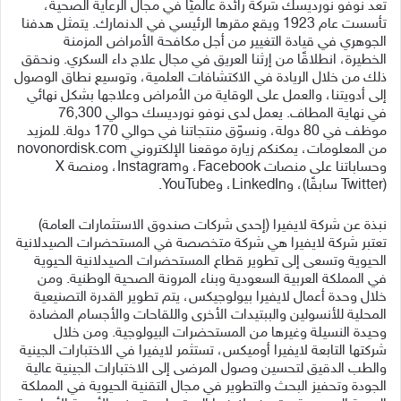
تُعد نوفو نورديسك شركة رائدة عالميًا في مجال الرعاية الصحية،
تأسست عام 1923 ويقع مقرها الرئيسي في الدنمارك. يتمثل هدفنا
الجوهري في قيادة التغيير من أجل مكافحة الأمراض المزمنة
الخطيرة، انطلاقًا من إرثنا العريق في مجال علاج داء السكري. ونحقق
ذلك من خلال الريادة في الاكتشافات العلمية، وتوسيع نطاق الوصول
إلى أدويتنا، والعمل على الوقاية من الأمراض وعلاجها بشكل نهائي
في نهاية المطاف. يعمل لدى نوفو نورديسك حوالي 76,300
موظف في 80 دولة، ونسوّق منتجاتنا في حوالي 170 دولة. للمزيد
من المعلومات، يمكنكم زيارة موقعنا الإلكتروني novonordisk.com
وحساباتنا على منصات Facebook، وInstagram، ومنصة X
(Twitter سابقًا)، وLinkedIn، وYouTube.
نبذة عن شركة لايفيرا (إحدى شركات صندوق الاستثمارات العامة)
تعتبر شركة لايفيرا هي شركة متخصصة في المستحضرات الصيدلانية
الحيوية وتسعى إلى تطوير قطاع المستحضرات الصيدلانية الحيوية
في المملكة العربية السعودية وبناء المرونة الصحية الوطنية. ومن
خلال وحدة أعمال لايفيرا بيولوجيكس، يتم تطوير القدرة التصنيعية
المحلية للأنسولين والببتيدات الأخرى واللقاحات والأجسام المضادة
وحيدة النسيلة وغيرها من المستحضرات البيولوجية. ومن خلال
شركتها التابعة لايفيرا أوميكس، تستثمر لايفيرا في الاختبارات الجينية
والطب الدقيق لتحسين وصول المرضى إلى الاختبارات الجينية عالية
الجودة وتحفيز البحث والتطوير في مجال التقنية الحيوية في المملكة