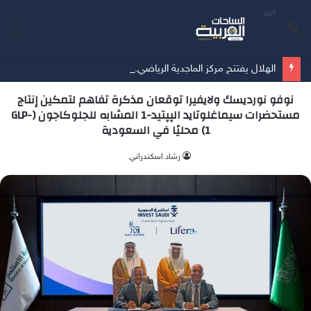
بحث
الق
عن
الهلال يفتتح مركز الماجدية الرياضي.. مقرًا جديدًا للفريق الأول
نوفو نورديسك ولايفيرا توقعان مذكرة تفاهم لتمكين إنتاج
مستحضرات سيماغلوتايد الپپتيد-1 المشابه للجلوكاجون (GLP-
1) محليًا في السعودية
‫رشاد اسكندراني