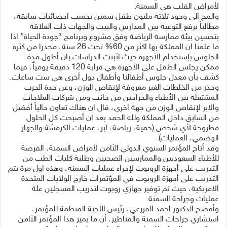
لأمراض القلب هي السمنة.
والمح الى وجود ثلاثة مليون طفل سمين بحسب احصائيات سابقة،
مطالباً برفع التوعية بين المدارس والبيت والجهات ذات العلاقة
بتحسين بيئة ممارسة الرياضة وفق مشروع وبرنامج “جودة الحياة” اذا
ما علمنا ان المملكة بها اكثر من 60% تحت 26 سنة، محذرا من كثرة
الجلوس بإستخدام الأجهزة حيث اثبتت الدراسات بان أطول مدة
ممكن يجلس الطفل على الأجهزة هي قرابة 120 دقيقة يومياً، فيما
كشف بأن معدل جلوس أطفالنا وأطفال دول أخرى هي ست ساعات.
وحذر من الخلطات الغير معروفة لإنقاص الوزن، وعن حدة الحرب
المشتعلة بين الأطباء والجراحين من جانب ومن شركات العلاجات
والابر لإنقاص الوزن من جهة اخرى، قال ان هناك تعاون حالياً أفضل
من السابق داخل المملكة ولله الحمد بعد ان أصبحت كل الحلول
مطروحة لأي شخص (حمية، رياضة، ابر، عمليات الكرمشة والجهاز
الهضمي، العمليات).
وقد أتاح المؤتمر السنوي الدولي الثامن لأمراض السمنة، الفرصة
للأطباء السعوديين والممارسين الصحيين وطلبة كليات الطب من
التدريب على أجهزة الروبوت لإجراء عمليات السمنة، وهذه اول مرة يتم
التدريب على أجهزة الروبوت في المؤتمرات خارج الولايات المتحدة
الامريكية، حيث تم توفير جهازي روبوت لتدريب المسجلين علة
عمليات وجراحة السمنة.
وأفصح الدكتور احمد القرزعي، رئيس اللجنة المنظمة للمؤتمر،
استشاري جراحات السمنة والمناظير، أن ما يميز هذا المؤتمر الثامن