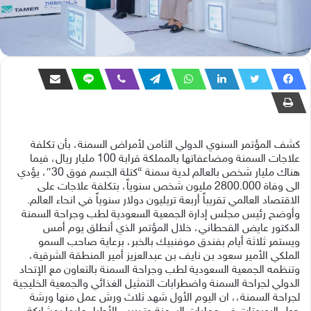
كشف المؤتمر السنوي الدولي الثامن لأمراض السمنة، بأن تكلفة
علاجات السمنة ومضاعفاتها بالمملكة قرابة 100 مليار ريال، فيما
هناك مليار شخص بالعالم لدية سمنة “كتلة الجسم فوق 30″، يؤدي
الى وفاة 2800.000 مليون شخص سنوياً، بتكلفة علاجات على
الاقتصاد العالمي تقريباً أربعة تريليون دولار سنوياً في انحاء العالم.
وأوضح رئيس مجلس إدارة الجمعية السعودية لطب وجراحة السمنة
الدكتور عايض القحطاني، خلال المؤتمر الذي أنطلق يوم أمس
ويستمر ثلاثة أيام بفندق موفنبيك بالخبر، برعاية صاحب السمو
الملكي الأمير سعود بن نايف بن عبدالعزيز أمير المنطقة الشرقية،
وتنظمه الجمعية السعودية لطب وجراحة السمنة بالتعاون مع الإتحاد
الدولي لجراحة السمنة واضطرابات التمثيل الغذائي والجمعية الخليجية
لجراحة السمنة،، ان اليوم الأول شهد ثلاث ورش عمل منها ورشة