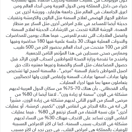
حول الروبوتات في عمليات السمنة وتدريب الأطباء عليها بمشاركة
خبراء من داخل المملكة ومن الدول العربية ومن أنحاء العالم ومن
اعرق الجامعات في العالم مثل جامعة هارفارد، وورشة أخرى عن
مناظير الجهاز الهضمي لعلاج السمنة مثل البالون والكرمشة وتقنيات
حديثة أيضا للمساعد في علاج امراض أخرى مثل السكر عبر منظار
المعدة، الورشة الثالثة تتحدث عن الارشادات الحديثة لعلاج السمنة
وافضل العلاجات التي تقدم للمرضى، فيما هناك يومين للمحاضرات
والندوات العملية فهناك 30 جلسة علمية فيها 180 محاضرة وفيها
اكثر من 100 متحدث من انحاء العالم بحضور اكثر من 500 طبيب
وممارس صحي مسجلين في هذا المؤتمر الثامن للجمعية.
وامتدح ما تقدمة وزارة الصحة للمواطنين أصحاب الوزن الزائد قبل
حصول المضاعفات مثل السكر والضغط وغيرها معتبره ذلك حق
اصيل للمواطن باعتبار السمنة “مرض”، فالسمنة أصبح لها تشخيص
ولها عيادات اسمها عيادات السمنة وإنقاص الوزن ولها اخصائيين
يتعاملون معها بما فيها اجراء العمليات.
وأكد القحطاني، بأن هناك 70-75% من سكان الدول العربية لديهم
مشكلة في الوزن “سمنة او زيادة وزن”، لافتا أيضا ان 80% من
مرضى السكر من النوع الثاني لديهم مشكلة في زيادة الوزن، مشيراً
الى انه في حالة النجاح في انقاص الوزن “تكميم، كرمشة، أو عمليات
أخرى” فإن نسبة الشفاء من السكر ترتفع الى 80% ، فيما عمليات
انقاص الوزن تساعد على الانجاب فهناك 30% من النساء لديهم
مشكلة في الانجاب بسبب السمنة، كما ان اكثر الامراض المسببة
للوفيات بالمملكة هي امراض القلب، في حين نجد ان اكثر مسبب