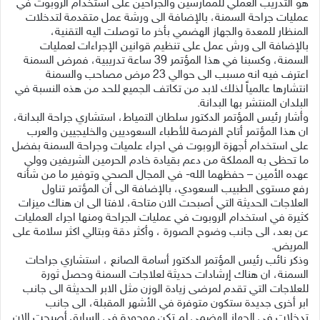
هو التدريب العملي للممارسين والجراحين على استخدام الروبوت في
عمليات جراحة السمنة، بالإضافة الى ورشة عمل متقدمة لتدخلات
المنظار للمعدة والجهاز الهضمي بأخر ما توصلت اليه التقنية،
بالإضافة الى ورش عمل على تنظيم قوانين الإجراءات لعمليات
السمنة، وكسبنا في هذا المؤتمر 39 ساعة تدريبية، فمرض السمنة
اعترف فيه انه مسبب الى حوالي 23 مرض مصاحب والسمنة
انتشارها عالمياً لذلك لابد من تكاتف الجميع للحد من هذه النسبة في
البلدان المنتشر بها البدانة.
وأشار رئيس المؤتمر الدكتور سلطان التمياط، استشاري جراحة البدانة،
ان هذا المؤتمر أتاح الفرصة للأطباء السعوديين والخليجيين والعرب
على استخدام أجهزة الروبوت في اجراء علميات وجراحة السمنة بفضل
ما تحظى به المملكة من دعم بقيادة خادم الحرمين الشريفين وولي
عهده الأمين – حفظهما الله- في المجال الصحي وتوفير ما من شأنه
رفع مستوى الطبيب السعودي، بالإضافة الى أن المؤتمر تناول
العلاجات الحديثة التي أصبحت الان متاحة، لافتا الى ان هناك ميزات
كثيرة في استخدام الروبوت في عمليات الجراحة ومنها اجراء العمليات
عن بعد، الى جانب وضوح الصورة ، وأكثر دقة وبتالي اكثر سلامة على
المريض.
وذكر نائب رئيس المؤتمر الدكتور أسامة الصانع ، استشاري جراحات
السمنة، ان هناك إرشادات حديثة لعلاجات السمنة وحصل ثورة
للعلاجات التي تقدم لمرضى زيادة الوزن مثل الابر الحديثة الى جانب
ابر أخرى جديدة ستكون متوفرة في الأشهر المقبلة، الى جانب
تدخلات في الجهاز الهضمي لم تكن موجودة في السابق أصبحت الان