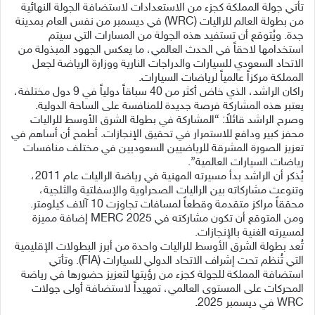
تأتي جولة المملكة كجزء من الاستعدادات لاستضافة الجولة النهائية
من بطولة العالم للراليات (WRC) في ديسمبر من نفس العام بمدينة
جدة. ويُتوقع أن تستفيد هذه الجولة من المسارات التي سيتم
استخدامها لاحقاً في الحدث العالمي، ما يعكس الجهود المبذولة من
الاتحاد السعودي للسيارات والدراجات النارية ووزارة الرياضة لجعل
المملكة مركزاً عالمياً لرياضات السيارات.
راكان الراشد، الذي خاض أكثر من 40 سباقاً دولياً في 9 دول مختلفة،
يعتبر هذه المشاركة فرصة جديدة للمنافسة على الساحة الدولية.
وصرح الراشد قائلاً: “المشاركة في بطولة الشرق الأوسط للراليات
محفز كبير ودافع للاستمرار في تحقيق الإنجازات. أطمح أن أساهم في
تعزيز الصورة المشرقة للرياضيين السعوديين في مختلف منافسات
رياضات السيارات العالمية”.
يُذكر أن الراشد بدأ مسيرته المهنية في رياضة الراليات عام 2011،
وتنوعت مشاركاته بين الراليات الصحراوية والإسفلتية والثلجية،
محققاً مراكز متقدمة وقطعاً لمسافات تجاوزت 10 آلاف كيلومتر.
ومن المتوقع أن تكون مشاركته في MERC 2025 إضافة مميزة
لمسيرته الغنية بالإنجازات.
تُعد بطولة الشرق الأوسط للراليات واحدة من أبرز البطولات الإقليمية
التي تُنظم تحت إشراف الاتحاد الدولي للسيارات (FIA). وتأتي
استضافة المملكة للجولة كجزء من رؤيتها لتعزيز حضورها في رياضة
المحركات على المستوى العالمي، تمهيداً لاستضافة أولى جولات
WRC في ديسمبر 2025.