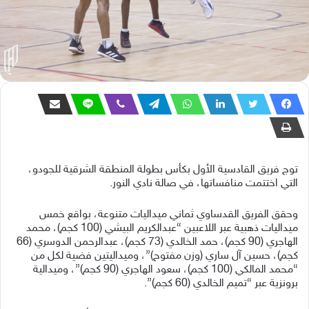
توج فريق القادسية الأول بكأس بطولة المنطقة الشرقية للجودو،
التي اختتمت منافساتها، في صالة نادي النور.
وحقق الفريق القدساوي ثماني ميداليات متنوعة، بواقع خمس
ميداليات ذهبية عبر اللاعبين “عبدالكريم البيشي (100 كجم)، محمد
الهاجري (90 كجم)، حمد الخالدي (73 كجم)، عبدالرحمن الدوسري (66
كجم)، حسين آل ساري (وزن مفتوح)”، وميداليتين فضية لكل من
“محمد المالكي (100 كجم)، سعود الهاجري (90 كجم)”، وميدالية
برونزية عبر “تميم الخالدي (60 كجم)”.