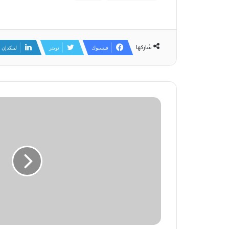
شاركها
فيسبوك
تويتر
لينكدإن