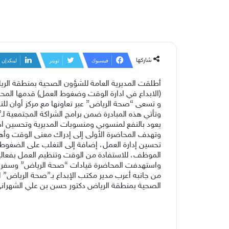
شاركها
فيسبوك
تويتر
لينكدإن
أطلقت المديرية العامة للشؤون الصحية بمنطقة الر
(الابداع في ادارة الوقت وضغوط العمل) قدمها المحا
و تسعى “صحة الرياض” عبر تعاونها مع مركز أوان لل
وتأتي هذه المبادرة ضمن برامج الشراكة المجتمعية 
يعود بالنفع لمنسوبي ومنسوبات المديرية وتحسين اد
وتهدف المحاضرة الأولى إلى إدراك معنى الوقت وأه
تحسين إدارة العمل، إضافة إلى التغلب على الضغوط 
الموظف، للاستفادة من الوقت وتنظيم العمل بفعالية
واستهدفت المحاضرة قيادات “صحة الرياض” وسفراء ا
من جانبه أعرب مدير مكتب الإبداع بـ”صحة الرياض” 
الصحية بمنطقة الرياض دكتور حسن بن علي الشهراني،