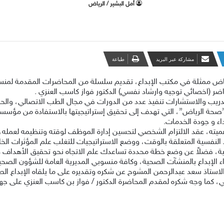
‫أمل البشير / الرياض
مشاركة عبر البريد
طباعة
ياض ممثلة في مكتب الإبداع، تقديم سلسلة من المحاضرات المقدمة لمنسو
ضر (اخصائي توجيه وارشاد نفسي) الدكتور فواز كاسب العنزي .
تدريب والاستشارات تنفيذ عدد من الدورات في مجال الطب الاتصالي، والحو
لـ”صحة الرياض”، التي تهدف إلى تحقيق إستراتيجيتها بالاستفادة من مؤس
اء و جودة الخدمات.
ميته، عقد الالتزام الشخصي لتحسين إدارة الموظف لوقته وتنظيمه لعمل
النفسية المتعلقة بالوقت، ووضع الاستراتيجيات للتغلب علم المؤثرات الخ
، فضلاً عن وضع خطة محددة تساعدك علم الاتجاه نحو تحقيق الأهداف ذات 
لإبداع بالمنشآت الصحية، وكافة منسوبي المديرية العامة للشؤون الصحي
الاستاذ سعد عبدالرحمن المشوح عن شكره وتقديره على ما يلقاه الإبداع ا
 كما وجه شكره لمقدم المحاضرة الدكتور / فواز بن كاسب العنزي على جهو