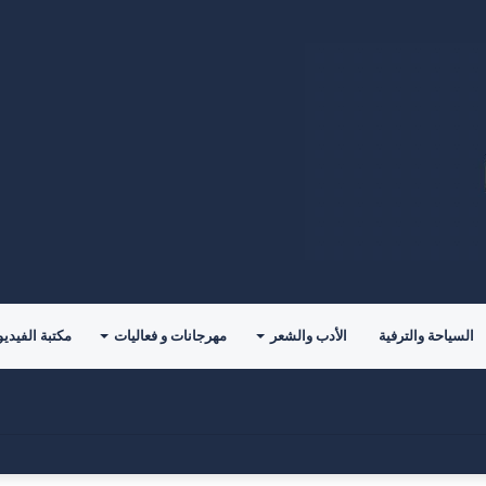
السياحة والترفية
الأدب والشعر
مهرجانات و فعاليات
مكتبة الفيديو
” تقود المشاركين نحو إعادة تعريف معايير اختيار شريك الحياة