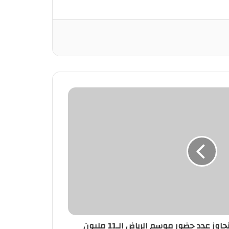
رئيس “هيئة الترفيه” يعلن تجاوز عدد حضور موسم الرياض الـ11 مليون