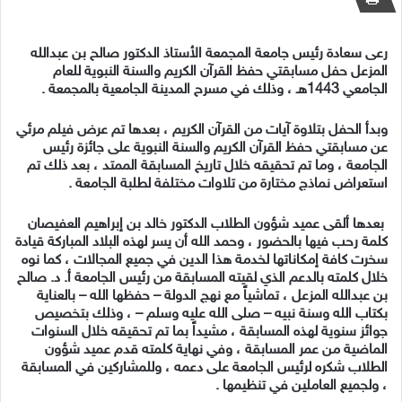
رعى سعادة رئيس جامعة المجمعة الأستاذ الدكتور صالح بن عبدالله
المزعل حفل مسابقتي حفظ القرآن الكريم والسنة النبوية للعام
الجامعي 1443هـ ، وذلك في مسرح المدينة الجامعية بالمجمعة .
وبدأ الحفل بتلاوة آيات من القرآن الكريم ، بعدها تم عرض فيلم مرئي
عن مسابقتي حفظ القرآن الكريم والسنة النبوية على جائزة رئيس
الجامعة ، وما تم تحقيقه خلال تاريخ المسابقة الممتد ، بعد ذلك تم
استعراض نماذج مختارة من تلاوات مختلفة لطلبة الجامعة .
بعدها ألقى عميد شؤون الطلاب الدكتور خالد بن إبراهيم العفيصان
كلمة رحب فيها بالحضور ، وحمد الله أن يسر لهذه البلاد المباركة قيادة
سخرت كافة إمكاناتها لخدمة هذا الدين في جميع المجالات ، كما نوه
خلال كلمته بالدعم الذي لقيته المسابقة من رئيس الجامعة أ. د. صالح
بن عبدالله المزعل ، تماشياً مع نهج الدولة – حفظها الله – بالعناية
بكتاب الله وسنة نبيه – صلى الله عليه وسلم – ، وذلك بتخصيص
جوائز سنوية لهذه المسابقة ، مشيداً بما تم تحقيقه خلال السنوات
الماضية من عمر المسابقة ، وفي نهاية كلمته قدم عميد شؤون
الطلاب شكره لرئيس الجامعة على دعمه ، وللمشاركين في المسابقة
، ولجميع العاملين في تنظيمها .