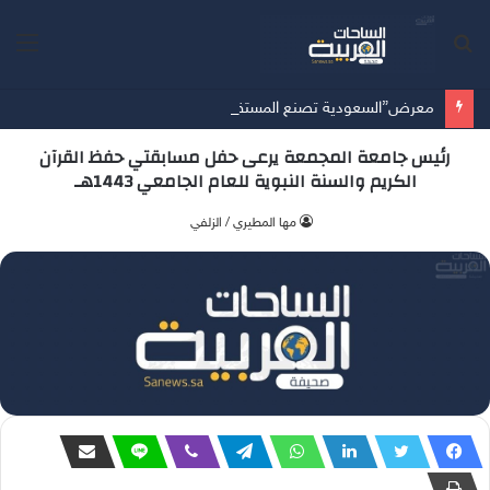
بحث
الق
عن
معرض”السعودية تصنع المستقبل” فرصة استثمارية للشركات الناشئة في قطاعات الذكاء الاصطناعي وربطها بالشركات العالمية
رئيس جامعة المجمعة يرعى حفل مسابقتي حفظ القرآن
الكريم والسنة النبوية للعام الجامعي 1443هـ
‫مها المطيري / الزلفي