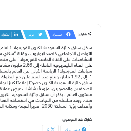
شاركها
فيسبوك
تويتر
لينكدإن
سجّل
سباق
جائزة
السعودية
الكبرى
للفورمولا 1
لعام
21
التواصل
الاجتماعي
خاصة
اليوتيوب،
وقناة
“سكاي
س
المشاهدات
على
القناة
الخاصة
للفورمولا
1
على
منص
على
القناة
التليفزيونية
الناقلة
إلى
2.66
مليون
مشاهد
سباقات
الفورمولا
1
الرياضة
الأولى
في
العالم
بالمشا
1
إلى
1.92
مليار،
ويبلغ
عدد
المتفاعلين
مع
البطولة
ع
سباق
جائزة
السعودية
الكبرى
حضورًا
إعلاميًا
كبيرًا
بواق
للصحفيين
والمصورين،
مزودةً
بشاشاتِ
عرضٍ
عملاق
مستوى
العالم ،
يذكر
أن
سباق
جائزة
السعودية
الكبرى
سنة،
وبعد سلسلة
من
النجاحات
في
استضافة
الفعا
وأهداف رؤية
المملكة
2030
،
تعزيزاً
لقيمة
ومكانة
ال
شارك هذا الموضوع:
فيس بوك
X