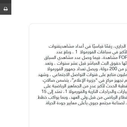
ط
الجاري،
رقمًا
قياسيًا
في
أعداد
مشاهدي
قنوات
لأكبر
في
سباقات
الفورمولا
1 ،
وبلغ
عدد
FO
مشاهدة،
فيما
وصل
عدد مشاهدي
السباق
ها
حقوق
البث
المباشر
قبل
عشر سنوات ،
وتعد
ر
من
200
دولة،
ويصل
تعداد
جمهور الفورمولا
ليون
متابع
على
قنوات
التواصل الاجتماعي ،
وشهد
م
تجهيز
مركزٍ
في
“جزيرة
الإعلام”،
يتضمن
صالاتٍ
غطية
الحدث
لأكبر
عددٍ
من الجماهير
الرياضية
على
يارات
والدراجات
النارية
والفورمولا
1
،
تمتد
إلى
15
قطاع
الرياضي
من
قبل
ولي
العهد،
وبما
يواكب
خطط
لصناعة
مجتمع
حيوي
بأعلى
معايير
جودة
الحياة
.