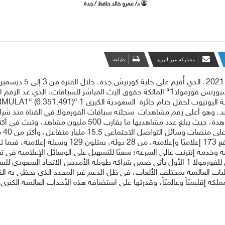
د/ عمرو خالد حافظ / جدة
مشاركة عبر البريد
طباعة
20
،
الذي
أُقيم
على
حلبة كورنيش
جدة،
خلال
الفترة
من
3
إلى
5
ديسمبر
بورتس
فورمولا
1
“
المالكة حقوق
البث
المباشر
للسباقات،
الذي
عد
الرقم
ا
ة
اليوتيوب
لحفل
ختام جائزة
السعودية
الكبرى
1
“
)
6.351.491
(
“
RMULA1
،
وهو
أعلى
رقم مشاهدات
سجلته
سباقات
الفورمولا
في
القناة
منذ
شرائ
هدة،
حيث
يبلغ
عدد
مشاهديها ما
يقارب
500
مليون
مشاهد،
وتبث
في
أكث
لى
منصات
وسائل التواصل
الاجتماعي
15.5
مليار
متفاعل،
وأكثر
من
40
م
ع
173
إعلاميًا
وإعلامية،
من
28
دولة،
يمثلون
129
وسيلة
إعلامية،
فيما
ت
ة
وخدمة
إنترنت عالي
السرعة؛
سعيًا
للتسهيل
على
الوسائل
الإعلامية
في
ت
للفورمولا
1
الأول
يأتي
ضمن
شراكة
طويلة
الأمد
بين
الاتحاد
السعودي
للس
ليات
العالمية
بمختلف
الألعاب،
في
ظل
الدعم
غير المحدد
الذي
يحظى
به
ال
مملكة
إقليميّاً
وعالميّاً،
وقدرتها
على
استضافة هذه
الأحداث
العالمية
الكبرى،