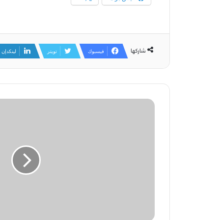
شاركها
فيسبوك
تويتر
لينكدإن