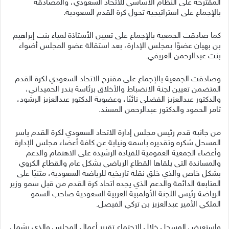
المقترحة على النظام الأساسي للاتحاد السعودي، والمصادقة
بالإجماع على استراتيجية تحول كرة القدم السعودية.
كما صادقت الجمعية بالإجماع على تعيين الأستاذة لمياء بنت إبراهيم
بن بهيان عضوًا بمجلس الإدارة، بعد استقالة عضو المجلس أضواء
بنت عبدالرحمن العريفي.
وصادقت الجمعية بالإجماع على مقترح الاتحاد السعودي لكرة القدم
المتضمن تعيين لجنة الانضباط والأخلاق برئاسة بندر الحميداني،
والدكتور عبدالعزيز الفضلي نائبًا، وعضوية الدكتور عبدالعزيز الرشود،
ثامر الحمود والدكتور عبدالرحمن المسند.
من جانبه قدم رئيس مجلس إدارة الاتحاد السعودي لكرة القدم ياسر
المسحل شكره وتقديره باسمه ونيابة عن كافة أعضاء مجلس الإدارة
وأعضاء الجمعية العمومية للقيادة الرشيدة على الاهتمام والدعم
والمساندة التي يلقاها القطاع الرياضي بشكل عام والقطاع الكروي
بشكل خاص والذي خلق نقلة تاريخية للرياضة السعودية، مثنيًا على
المتابعة الدائمة والدعم الذي يجده اتحاد كرة القدم من قبل سمو وزير
الرياضة رئيس اللجنة الأولمبية العربية السعودية صاحب السمو
الملكي الأمير عبدالعزيز بن تركي الفيصل.
واستعرض المسحل خلال الاجتماع تقرير أعمال المجلس والذي يشمل