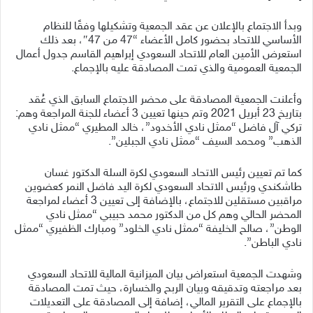
وبدأ الاجتماع بالإعلان عن عقد الجمعية وتشكيلها وفقًا للنظام
الأساسي للاتحاد بحضور كامل الأعضاء “47 من 47″، بعد ذلك
استعرض الأمين العام للاتحاد السعودي إبراهيم القاسم جدول أعمال
الجمعية العمومية والذي تمت المصادقة عليه بالإجماع.
وأعلنت الجمعية المصادقة على محضر الاجتماع السابق الذي عُقد
بتاريخ 23 أبريل 2021 وتم حينها تعيين 3 أعضاء للجنة المراجعة وهم:
تركي آل فاضل “ممثل نادي الأخدود”، خالد المطيري “ممثل نادي
الذهب” ومحمد السيف “ممثل نادي الجبلين”.
كما تم تعيين رئيس الاتحاد السعودي لكرة السلة الدكتور غسان
طاشكندي ورئيس الاتحاد السعودي لكرة اليد فاضل النمر كعضوين
مراقبين مستقلين للاجتماع، بالإضافة إلى تعيين 3 أعضاء لمراجعة
المحضر الحالي وهم كل من الدكتور محمد حبيبي “ممثل نادي
الوطن”، صالح الخليفة “ممثل نادي الخلود” ومبارك الظفيري “ممثل
نادي الباطن”.
وشهدت الجمعية استعراض بيان الميزانية المالية للاتحاد السعودي
بعد مراجعته وتدقيقه وبيان الربح والخسارة، حيث تمت المصادقة
بالإجماع على التقرير المالي، إضافة إلى المصادقة على التعديلات