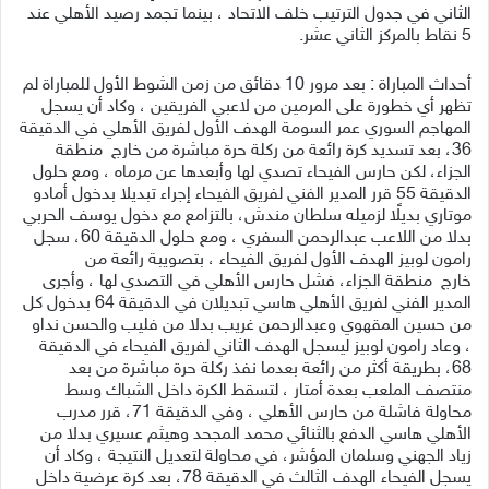
الثاني
في
جدول
الترتيب
خلف الاتحاد
،
بينما
تجمد
رصيد
الأهلي
عند
5
نقاط
بالمركز
الثاني
عشر
.
أحداث
المباراة :
بعد
مرور
10
دقائق
من
زمن
الشوط
الأول
للمباراة
لم
تظهر
أي
خطورة
على
المرمين
من لاعبي
الفريقين ،
وكاد
أن
يسجل
المهاجم
السوري
عمر
السومة
الهدف
الأول
لفريق
الأهلي
في
الدقيقة
36
،
بعد
تسديد
كرة
رائعة
من
ركلة
حرة
مباشرة
من
خارج
منطقة
الجزاء،
لكن
حارس
الفيحاء تصدي
لها
وأبعدها
عن
مرماه ،
ومع
حلول
الدقيقة
55
قرر
المدير
الفني
لفريق
الفيحاء
إجراء
تبديلا
بدخول
أمادو
موتاري بديلًا
لزميله
سلطان
مندش،
بالتزامع
مع
دخول
يوسف
الحربي
بدلا
من
اللاعب عبدالرحمن
السفري ،
ومع
حلول
الدقيقة
60
،
سجل
رامون
لوبيز
الهدف
الأول
لفريق
الفيحاء ،
بتصويبة
رائعة
من
خارج
منطقة
الجزاء،
فشل
حارس
الأهلي
في
التصدي
لها ،
وأجرى
المدير
الفني
لفريق
الأهلي
هاسي
تبديلان
في
الدقيقة
64
بدخول
كل
من
حسين المقهوي
وعبدالرحمن
غريب
بدلا
من
فليب
والحسن
نداو
،
وعاد
رامون
لوبيز
ليسجل
الهدف
الثاني
لفريق
الفيحاء
في
الدقيقة
68
،
بطريقة
أكثر
من رائعة
بعدما
نفذ
ركلة
حرة
مباشرة
من
بعد
منتصف
الملعب
بعدة
أمتار ،
لتسقط
الكرة
داخل الشباك
وسط
محاولة
فاشلة
من
حارس
الأهلي ،
وفي
الدقيقة
71
،
قرر
مدرب
الأهلي
هاسي
الدفع
بالثنائي
محمد
المجحد
وهيثم
عسيري بدلا
من
زياد
الجهني
وسلمان
المؤشر،
في
محاولة
لتعديل
النتيجة ،
وكاد
أن
يسجل
الفيحاء
الهدف
الثالث
في
الدقيقة
78
،
بعد
كرة
عرضية
داخل