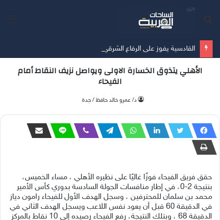
بحث
الق
عن
القادسية يفوز على الرفاع الشرقي بسداسية في آخر مبارياته الودية قُبيل انطلاق الدوري
الأهلي يتذوق الخسارة الاولى ويواصل نزيف النقاط أمام
الفيحاء
د/ عمرو خالد حافظ / جدة
حقق
فريق
الفيحاء
فوزًا
غاليًا
على
نظيره
الأهلي ،
مساء
الخميس،
بنتيجة
2-0
،
في
إطار منافسات
الجولة
السادسة
بدوري
كأس
الأمير
محمد
بن
سلمان
للمحترفين ،
وسجل
الهدف
الأول
للفيحاء
رامون
دياز
في
الدقيقة
60
قبل
أن
يعود
نفس
اللاعب
ويسجل الهدف
الثاني
في
الدقيقة
68 ،
وبتلك
النتيجة،
رفع
الفيحاء
رصيده
إلى
10
نقاط
بالمركز