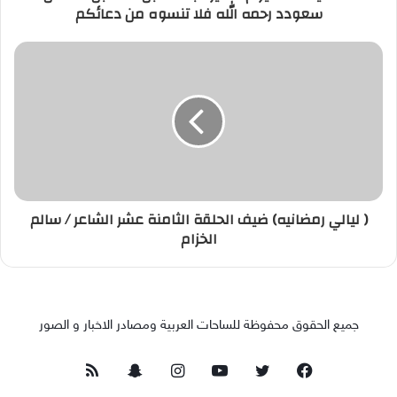
سعودد رحمه الله فلا تنسوه من دعائكم
( ليالي رمضانيه) ضيف الحلقة الثامنة عشر الشاعر / سالم
الخزام
جميع الحقوق محفوظة للساحات العربية ومصادر الاخبار و الصور
فيسبوك
تويتر
يوتيوب
انستقرام
سناب
ملخص