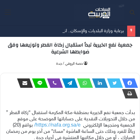
بحث
الق
عن
برعاية وزارة البلديات والإسكان.. انطلاق أعمال معرض "سيريدو" العقاري الخامس في جدة مطلع سبتمبر المقبل
جمعية نفع الخيرية تبدأ استقبال زكاة الفطر وتوزيعها وفق
ضوابطها الشرعية
‫حصة الروقي / جدة
بدأت جمعية نفع الخيرية بمنطقة مكة المكرمة استقبال “زكاة الفطر ”
من خلال التحويلات النقدية على حساباتها الموضحة على موقع
الجمعية ومتجرها الإلكتروني ‏
https://nafa.org.sa/e/
بواقع (20)
ريالاً للفرد وذلك حتى الساعة العاشرة *مساءً* من آخر يوم من رمضان
المبارك ، أو من خلال مكاتبها المنتشرة في أحياء جدة .