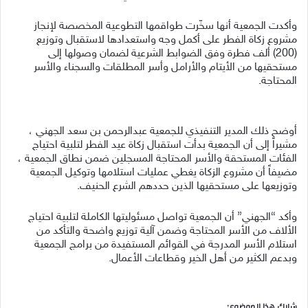
وأكدت الجمعية أنها سخّرت طواقمها التطوعية المخصصة لإنجاز
مشروع زكاة الفطر على أكمل وجه واستعدادها لاستقبال وتوزيع
(200) ألف فطرة وفق الضوابط الشرعية لضمان وصولها إلى
مستحقيها من الأيتام والأرامل وأسر المطلقات والسجناء والأسر
المحتاجة.
أوضح ذلك المدير التنفيذي للجمعية عبدالرحمن بن سعد الجهني ،
مشيراً إلى أن الجمعية بدأت استقبال زكاة عيد الفطر لتلبية احتياج
الفئات المستحقة والأسر المحتاجة المسجلين ضمن نطاق الجمعية ،
مضيفاً أن مشروع الزكاة يغطي عمليات استلامها وتوكيل الجمعية
وتوزيعها على مستحقيها الذين حددهم الشرع الحنيف.
وأكد “الجهني” أن الجمعية تواصل مسئوليتها الكاملة لتلبية احتياج
الألاف من الأسر المحتاجة وضمن آلية توزيع واضحة والتأكد من
استلام الأسر المدرجة في القوائم المستفيدة من برامج الجمعية
وبدعم الكثير من أهل الخير وقطاعات الأعمال‪ .
شارك هذا الموضوع: