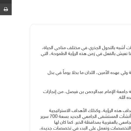
ط
ط متغيرات أشبه بالتحول الجذري في مختلف مناحي الحياة،
نا نعيش بالفعل في زمن هذه الرؤية الطموحة، التي
لي عهده الأمين، اللذان ما بخلا يوماً في بذل
ه جامعة الإمام عبدالرحمن بن فيصل، من إنجازات
 الله.
استراتيجية لتوائم أهداف هذه الرؤية، وكذلك الأهداف الاستراتيجية
لوزارة التعليم، وبفضل من الله وبفضل الكوادر الوطنية استطاعت الجامعة أن تحقق الكثير من الإنجازات المرتبطة بالرؤية، حيث أنشأت المستشفى الجامعي الجديد بسعة 700 سرير
 بالعقربية بمحافظة الخبر. كما كان لها
ن التخصصات وتعمل على البدء في تخصصات جديدة،