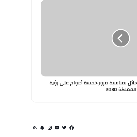
ائل بمناسبة مرور خمسة أعوام على رؤية
المملكة 2030
تويتر
فيسبوك
يوتيوب
انستقرام
سناب
ملخص
تشات
الموقع