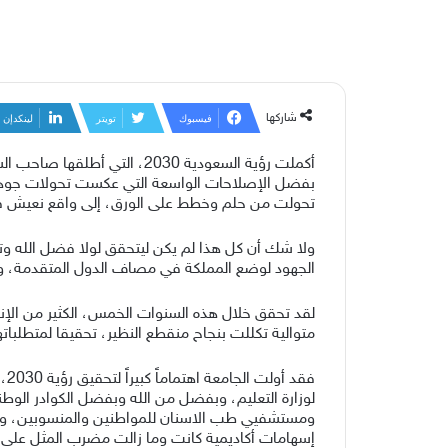
شاركها
فيسبوك
تويتر
لينكدإن
أكملت رؤية السعودية 2030،
بفضل الإصلاحات الواسعة التي عكست تحولات جوهرية ف
تحولت من حلم وخطط على الورق، إلى واقع نعيش 
ولا شك أن كل هذا لم يكن ليتحقق لولا فضل الله وتوف
الجهود لوضع المملكة في مصاف الدول المتقدمة، وت
لقد تحقق خلال هذه السنوات الخمس، الكثير من الإن
متوالية تكللت بنجاح منقطع النظير، تحقيقا لمتطلبا
فق
ومستشفيي طب الاسنان للمواطنين والمنسوبين، ووا
إسهامات أكاديمية كانت وما زالت مضرب المثل عل