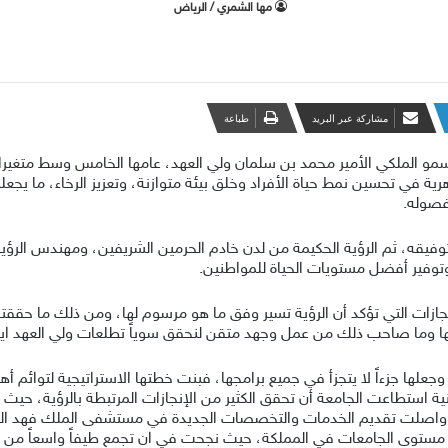
‫مها الشمري / الرياض
مشاركة عبر البريد
طباعة
 التي أطلقها صاحب السمو الملكي الأمير محمد بن سلمان ولي العهد، عامها الخامس وس
ي تحسين نمط حياة الأفراد وخلق بيئة متوازنة، وتعزيز الرخاء، ما يجعل
فصوله.
يقه، ثم الرؤية الحكيمة من لدن خادم الحرمين الشريفين، ومهندس الرؤية و
وفير أفضل مستويات الحياة للمواطنين.
جازات التي تؤكد أن الرؤية تسير وفق ما هو مرسوم لها، ومن ذلك ما حققت
تها وما صاحب ذلك من عمل وجهد متقن لنحقق سوياً تطلعات ولي العهد ايده
د أولت الجامعة اهتماماً كبيراً لتحقيق رؤية 2030، وجعلها جزءاً لا يتجزأ في جميع برامجها، فبنت خطتها ال
صلت تقديم الخدمات والتخصصات الجديدة في مستشفى الملك فهد الجامعي
ى مستوى الجامعات في المملكة، حيث نجحت في ان تجمع طيفاً واسعاً م