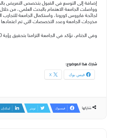
إضافة إلى التوسع في القبول بتخصص التمريض بالجام
وواصلت الجامعة الاهتمام بالبحث العلمي، من خلال 
مخرجات الجامعة وعدد التخصصات التي تم اعتمادها دو
وفي الختام، نؤكد في الجامعة التزامنا بتحقيق رؤية 2030، لنحقق رؤية وطن قائدها وملهمها صاحب السمو الملكي الأمير محمد بن سلمان (حفظه الله).
شارك هذا الموضوع:
فيس بوك
X
شاركها
فيسبوك
تويتر
لينكدإن