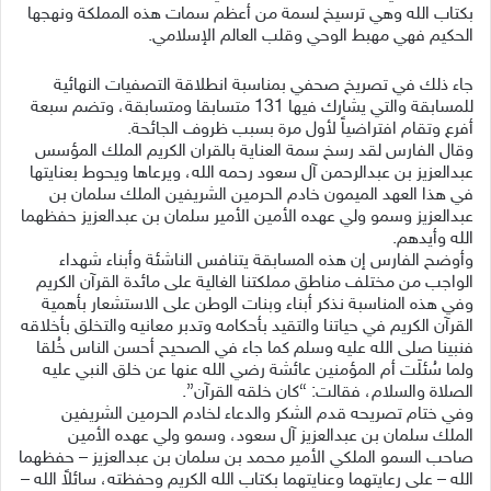
بكتاب الله وهي ترسيخ لسمة من أعظم سمات هذه المملكة ونهجها
الحكيم فهي مهبط الوحي وقلب العالم الإسلامي.
جاء ذلك في تصريخ صحفي بمناسبة انطلاقة التصفيات النهائية
للمسابقة والتي يشارك فيها 131 متسابقا ومتسابقة، وتضم سبعة
أفرع وتقام افتراضياً لأول مرة بسبب ظروف الجائحة.
وقال الفارس لقد رسخ سمة العناية بالقران الكريم الملك المؤسس
عبدالعزيز بن عبدالرحمن آل سعود رحمه الله، ويرعاها ويحوط بعنايتها
في هذا العهد الميمون خادم الحرمين الشريفين الملك سلمان بن
عبدالعزيز وسمو ولي عهده الأمين الأمير سلمان بن عبدالعزيز حفظهما
الله وأيدهم.
وأوضح الفارس إن هذه المسابقة يتنافس الناشئة وأبناء شهداء
الواجب من مختلف مناطق مملكتنا الغالية على مائدة القرآن الكريم
وفي هذه المناسبة نذكر أبناء وبنات الوطن على الاستشعار بأهمية
القرآن الكريم في حياتنا والتقيد بأحكامه وتدبر معانيه والتخلق بأخلاقه
فنبينا صلى الله عليه وسلم كما جاء في الصحيح أحسن الناس خُلقا
ولما سُئلَت أم المؤمنين عائشة رضي الله عنها عن خلق النبي عليه
الصلاة والسلام، فقالت: “كان خلقه القرآن”.
وفي ختام تصريحه قدم الشكر والدعاء لخادم الحرمين الشريفين
الملك سلمان بن عبدالعزيز آل سعود، وسمو ولي عهده الأمين
صاحب السمو الملكي الأمير محمد بن سلمان بن عبدالعزيز – حفظهما
الله – على رعايتهما وعنايتهما بكتاب الله الكريم وحفظته، سائلاً الله –