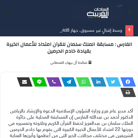
بحث
الق
عن
وسط إقبالٍ غير مسبوق، جهاز Galaxy Z Fold8 من سامسونج يحطم الأرقام القياسية للطلبات المسبقة
الفارس : مسابقة الملك سلمان للقرآن امتداد للأعمال الخيرة
بقيادة خادم الحرمين
صالحة آل بيهان القحطاني
أكد مدير عام فرع وزارة الشؤون الإسلامية الدعوة والإرشاد بالرياض
الدكتور أحمد بن عبدالله الفارس إن المسابقة المحلية على جائزة
الملك سلمان بن عبدالعزيز لحفظ القرآن الكريم وتلاوته وتفسيره في
دورتها 22 امتداد للأعمال الخيرة الكبيرة التي يقوم بها خادم الحرمين
الشريفين في مختلف مجالات الخير التي من أعظمها وأبرزها العناية