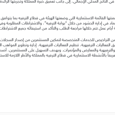
ي الناتج المحلي الإجمالي، إلى جانب تعميق خبرة المملكة وتجربتها الرائدة
عتماد في إدارة الحشود من خلال “بوابة الترفيه”، والاشتراطات المطلوبة 
 أيام عمل تتم خلالها مراجعة الطلب والتأكد من استيفائه جميع الاشتراطات،
داً من التراخيص للخدمات المتخصصة لتمكين المستثمرين من إصدار السجلات ال
الفعاليات الترفيهية، تنظيم الفعاليات الترفيهية، إدارة وتطوير المواهب ال
ضية والترفيهية والمعارض والمؤتمرات. وبهدف التسهيل على المستثمرين، أص
فاً بالأنشطة الاستثمارية في قطاع الترفيه بالمملكة والأطر اللازمة للاست