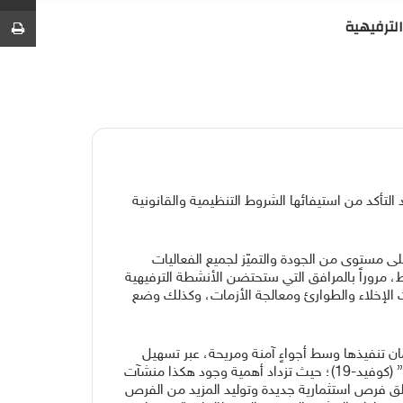
عشوائي
عمود
عن
ط
جانبي
ذلك بعد التأكد من استيفائها الشروط التنظيمية والقانونية
لى مستوى من الجودة والتميّز لجميع الفعاليات
 مروراً بالمرافق التي ستحتضن الأنشطة الترفيهية
ات الإخلاء والطوارئ ومعالجة الأزمات، وكذلك وضع
ان تنفيذها وسط أجواءٍ آمنة ومريحة، عبر تسهيل
إجراءات الدخول والخروج للزوّار، وإضفاء الطمأنينة لهم في ظل الواقع الجديد الذي فرضه انتشار جائحة فيروس “كورونا المستجد” (كوفيد-19)؛ حيث تزداد أهمية وجود هكذا منشآت
لق فرص استثمارية جديدة وتوليد المزيد من الفرص