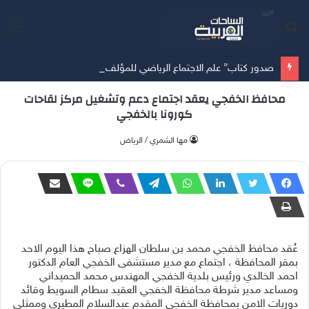
بحث
الق
عن
صدور كتاب” علم الاجتماع الرياضي للمؤلف( خالد الدوس)
محافظ الخفجي يعقد اجتماع دعم وتشغيل مركز لقاحات
كورونا بالخفجي‬
‫مها الشمري / الرياض
‫عُقد محافظ ⁧الخفجي⁩ محمد بن سلطان الهزاع صباح هذا اليوم الاحد
بمقر المحافظة ، اجتماع مع مدير مستشفى الخفجي العام الدكتور
احمد الخالدي ورئيس بلدية الخفجي المهندس محمد الحميداني
ومساعد مدير شرطة محافظة الخفجي العقيد سطام السويط وقائد
دوريات الامن بمحافظة الخفجي المقدم عبدالسلام المطيري وممثلي