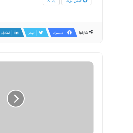
فيس بوك
X
شاركها
فيسبوك
تويتر
لينكدإن