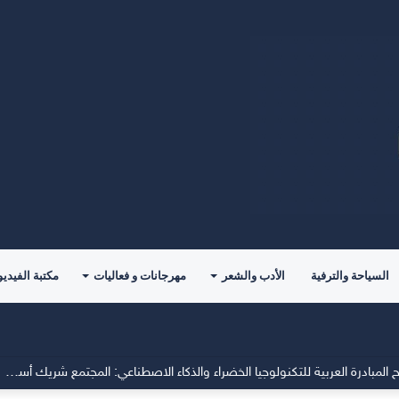
السياحة والترفية
الأدب والشعر
مهرجانات و فعاليات
مكتبة الفيديو
جمعية الطاقة الخضراء تؤكد في افتتاح المبادرة العربية للتكنولوجيا الخضراء والذكاء الاصطناعي: المجتمع شريك أساسي في صناعة المستقبل المستدام