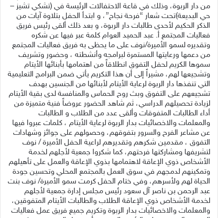
من دار الربوة، وذلك في قاعة الاحتفالات الرئيسة في (تشكي تشيز –
حي البديعة)تحت شعار “فرحة نجاح”، و ابتدأ الحفل بتلاوة آيات من
الذكر الحكيم لأحدى طالبات دار الربوة، و بعد ذلك ألقى رئيس فريق
فعاليات المجتمع أ. عبد الحميد العوام كلمة عبر فيها عن شكره
وتقديره لسمو الأميرة/نوف على ما يحظى به فريق فعاليات المجتمع
من دعمها ورعايتها المستمرة لبرامجه وأنشطته ، وحضور وتشريف
سموها الكريم لحفل التفوق انطلاقاً من اهتمامها بأبنائها الأيتام
وتشجيعها لهم، مشيراً إلى أن هذا التكريم يأتي ضمن البرامج التعليمية
التي تنفذها دار الربوة لرعاية الأيتام لأبنائها من الجنسين بهدف
تشجيعهم على التفوق وبث روح الحماس والمنافسة لدى بقية الأيتام
لزيادة تحصيلهم الدراسي، ثم شاهد الحضور عروضاً فنية متميزة من
أداء الطالبات المتفوقات وألقى عدد من الطلاب و الطالبات
والمعلمات والاخصائيات بدار الربوة لرعاية الأيتام ، كلمات عبروا فيها
عن مشاعر الفرح والسرور بتفوقهم، وحصولهم على جوائز وشهادات
التفوق ، مقدمين شكرهم وتقديرهم لراعية الحفل الأميرة / نوف
لتشريفها ومشاركتها فرحتهم، كما شكروا جمعية لأجلهم لخدمة
الأشخاص ذوي الإعاقة لاهتمامها بذوي الإعاقة والعمل على تأهيلهم
وتمكينهم لدمجهم في سوق العمل بالمجتمع المحلي وتحسين جودة
الحياة لهم ولأسرهم، وفي ختام الحفل كرمت سمو الأميرة/ نوف بنت
عبد الرحمن بن ناصر آل سعود رئيس مجلس إدارة جمعية لأجلهم
لخدمة الأشخاص ذوي الإعاقة الطلاب والطالبات الأيتام المتفوقين،
والمعلمات والاخصائيات بدار الربوة وتكريم جميع فريق عمل فعاليات