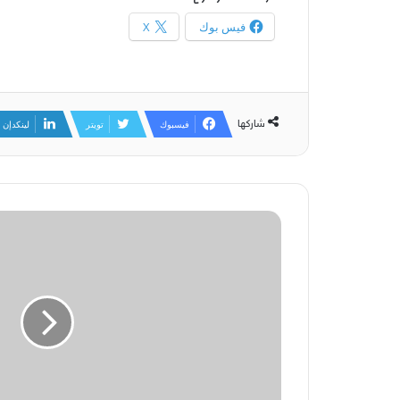
فيس بوك
X
شاركها
فيسبوك
تويتر
لينكدإن