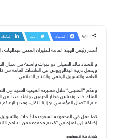
شاركها
فيسبوك
تويتر
لينكدإن
أصدر رئيس الهيئة العامة للطيران المدني عبدالهادي ال
ويحمل درجة البكالوريوس في العلاقات العامة من كلية 
العامة والتسويق الرقمي والإنتاج الإعلامي.
وقدّم “العقيلي” خلال مسيرته المهنية العديد من ال
الملك خالد وتدشين قطار الحرمين، وتقلّد عدداً من ا
عام الاتصال المؤسسي بوزارة النقل، ومدير الإعلام 
كما عمل في المجموعة السعودية للأبحاث والتسويق وس
إضافة إلى تميزه في تقديم مجموعة من البرامج التلفز
شارك هذا الموضوع: