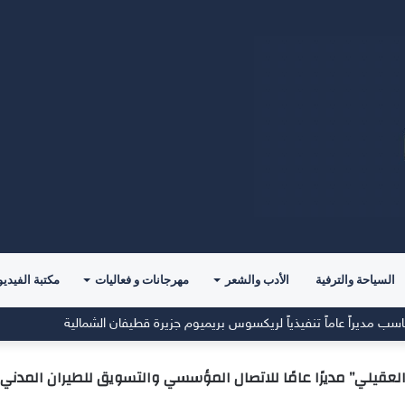
السياحة والترفية
الأدب والشعر
مهرجانات و فعاليات
مكتبة الفيديو
مديراً عاماً تنفيذياً لريكسوس بريميوم جزيرة قطيفان الشمالية
لعقيلي” مديرًا عامًا للاتصال المؤسسي والتسويق للطيران المدني