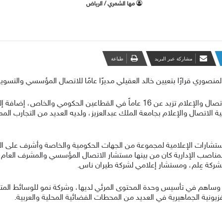
‫مها الشمري / الرياض
مشاركة عبر البريد
طباعة
منصوري قرارًا بتعيين خالد العقيلي مديرًا عامًا للاتصال المؤسسي والتسويق
والأستاذ خالد العقيلي ذو خبرات واسعة في مجال الاتصال والإعلام تزيد عن 16 عاماً 
الاتصال والإعلام بجامعة الملك عبدالعزيز، ولديه العديد من التجارب الممي
استشارات الإعلامية لمجموعة من الجهات الحكومية والخاصة وأشرف على العدي
لمناصب الإدارية كان من بينها مستشار الاتصال المؤسسي والمشرف العام على
بشركة عِلم، ومستشار إعلامي لشركة طيران ناس.
اهم في تأسيس وحدة المحتوى المرئي لديها، وشركة نمو للوسائط المتعددة ا
يونية الجماهيرية في العديد من المحطات الفضائية المحلية والعربية.