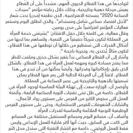
لتواجدها في هذا القطاع الحيوي المهم، مشدداً على أن القطاع
يعيش مرحلة ذهبية وتاريخية، وذلك خلال رعايته مؤتمر “سيدات
الصناعة 2020” بنسخته الافتراضية، الذي نظمته (مدن) تحت شعار
“لأجل اقتصاد صناعي شامل ومستدام”، والذي انطلق اليوم وتستمر
فعاليات المؤتمر افتراضياً على مدى يومين.
وقال معاليه، في كلمته خلال حفل الافتتاح: “يشرفني خدمة المرأة
في المملكة لتكون شريكاً حقيقياً في التنمية، ولتساهم بما لديها من
أشكال القدرات التي تستطيع من خلالها أن توظفها في هذا القطاع،
لتكون مثالاً يُحتذى به، وتجربة ناجحة “.
وأشار إلى أن القطاع الصناعي بدأ يتغير بشكل جذري وملفت للنظر
مما يفتح مساحة كبيرة ومهمه لعمل المرأة في هذا القطاع، بالشكل
الذي يليق بإمكانياتها وقدراتها، وأيضاً يمكّنها من أن تبدع في هذا
القطاع، لافتاً إلى أن المرحلة الحالية التي يمر فيها القطاع يمكن
تسميتها بالذهبية والتاريخية في عصر الصناعة في المملكة.
وأوضح أن، الوزارة سعت إلى تهيئة البيئة المناسبة لوجود المرأة في
القطاع، خاصة في ظل تبني تقنيات الثورة الصناعية الرابعة، وأتمتة
العمل التي ستوفر الكثير من الفرص على مستوى رواد الأعمال،
والشابات الشغوفات للفرص الاستثمارية، وحتى على مستوى الفرص
الوظيفية النوعية الملائمة والمناسبة لقدرات المرأة.
وأضاف أن، مصانع اليوم ومصانع المستقبل مختلفة عن المصانع
التي كانت في السابق، حيث أنها أكثر قابلية للعمل الإبداعي وليس
فقط للعمل الروتيني، خاصة مع انتشار التقنية التي ستحل محل كثير