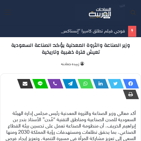
بحث
الق
عن
فوجي فيلم تطلق كاميرا “إنستاكس وايد 400™” باللون الجديد “JET BLACK”
وزير الصناعة والثروة المعدنية يؤكد: الصناعة السعودية
تعيش فترة ذهبية وتاريخية
زبيده حمادنه
أكد معالي وزير الصناعة والثروة المعدنية رئيس مجلس إدارة الهيئة
السعودية للمدن الصناعية ومناطق التقنية “مُدن” الأستاذ بندر بن
إبراهيم الخريف، أن منظومة الصناعة تعمل على تحسين بيئة القطاع
الصناعي، بما يحقق تطلعات ومستهدفات رؤية المملكة 2030 ومنها
السعي إلى تعزيز مشاركة المرأة في مسيرة التنمية، وتعزيز إيجاد فرص