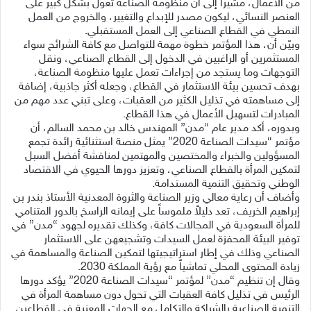
من الأعمال، مشيراً إلى أن منظومة الصناعة تعوّل بشكل كبير على
العنصر النسائي، ليكون مصدر للإبداع والتغيير، والخروج من العمل
النمطي في القطاع الصناعي إلى العمل المستقبلي.
وبيّن أن، هذا المؤتمر خطوة مهمة للتواصل مع كافة الشرائح سواء
المستثمرين أو الراغبين في الدخول إلى القطاع الصناعي، ونقل
التوجهات وما يستجد من إجراءات تعمل عليها منظومة الصناعة،
بهدف تحسين بيئة الاستثمار في القطاع، وجعله أكثر جاذبية، إضافة
إلى مساهمته في تذليل الكثير من العقبات، وعلى تبني عدد مهم من
المبادرات لتسهيل الأعمال في هذا القطاع.
وبدوره، أكد مدير عام “مدن” المهندس خالد بن محمد السالم، أن
مؤتمر “سيدات الصناعة 2020” يمثل منصة استثنائية رائدة تجمع
المسؤولين والخبراء والمختصين والمهتمين لمناقشة أفضل السبل
لتمكين المرأة بالقطاع الصناعي، وتعزيز دورها الحيوي في الاقتصاد
الوطني وتحقيق التنمية المستدامة.
وأضاف أن رعاية معالي وزير الصناعة والثروة المعدنية الأستاذ بندر بن
إبراهيم الخريف، تعد دليلاً ملموساً على إيمانه الراسخ بالدور المتنامي
للمرأة السعودية في المجالات كافة، وكذلك تقديره لجهود “مدن” في
توفير البيئة المحفزة لعمل السيدات وتشجيعهن على الاستثمار
الصناعي وذلك في إطار استراتيجيتها لتمكين الصناعة والمساهمة في
زيادة المحتوى المحلي تماشياً مع رؤية المملكة 2030.
وقال إن تنظيم “مدن” لمؤتمر “سيدات الصناعة 2020” يؤكد دورها
الرئيس في تذليل كافة العقبات التي تحول دون مساهمة المرأة في
التنمية الصناعية بالشراكة والتكامل مع الجهات المعنية في القطاعين