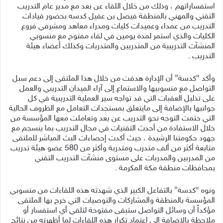
استفساراتهم ، وذلك من خلال اللقاء عن بعد مع مدير عام التدريب
التقني والمهني بالمنطقة فيصل بن عقيل كدسه بحضور قيادات
التدريب من عمداء وعميدات كليات ومدراء معاهد ومشرفي فروع
الكليات والذي استمر لمدة يومين في لقاء مفتوح مع منسوبي
المنشآت التدريبية من المتدربين والمتدربات وكذلك أعضاء هيئة
التدريب .
وأكد “كدسة” أن الإدارة هدفت من خلال هذا الملتقى إلى دعم سبل
التواصل مع منسوبيها والاستماع إلى آراء الميدان التدريبي والعمل
على تذليل العقبات التي قد تواجه سير العملية التدريبية في كل
جوانبها بالإضافة إلى مايتعلق بمستجدات التعامل مع الظروف الحالية
التي حتمت التوجه نحو التدريب عن بعد وتعاملت معها المؤسسة من
خلال الاستفادة من أحدث التقنيات في مجال التدريب بما ينسجم مع
جهود حكومتنا الرشيدة ، حيث أكدت إحصاءات البث المباشر للملتقى
متابعة أكثر من ألف متدرب ومتدربة وأكثر من 580 عضو هيئة تدريب
من المدربين والمدربات على مستوى منشآت التدريب التقني
بمحافظات منطقة مكة المكرمة .
ونوه “كدسة” بالتفاعل الكبير الذي شهدته هذه اللقاءات من منسوبي
المؤسسة بالمنطقة والمشاركات والتوصيات التي خرج بها الملتقى
مؤكداً أن وسائل التواصل ستبقى مفتوحة لتلقي أي استفسار أو
ملاحظة بالإضافة إلى اعتماد تكرار هذه اللقاءات لما أظهرته من نتائج