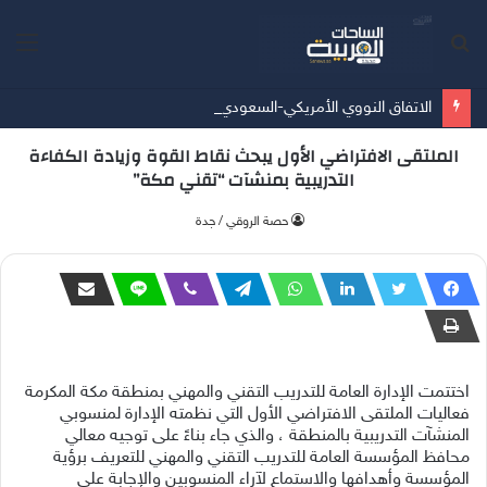
بحث
الق
عن
الاتفاق النووي الأمريكي-السعودي المكاسب والتحديات الاستراتيجية بقلم د. فاتن فريد الدوسري
الملتقى الافتراضي الأول يبحث نقاط القوة وزيادة الكفاءة
التدريبية بمنشآت “تقني مكة”
‫حصة الروقي / جدة
اختتمت الإدارة العامة للتدريب التقني والمهني بمنطقة مكة المكرمة
فعاليات الملتقى الافتراضي الأول التي نظمته الإدارة لمنسوبي
المنشآت التدريبية بالمنطقة ، والذي جاء بناءً على توجيه معالي
محافظ المؤسسة العامة للتدريب التقني والمهني للتعريف برؤية
المؤسسة وأهدافها والاستماع لآراء المنسوبين والإجابة على