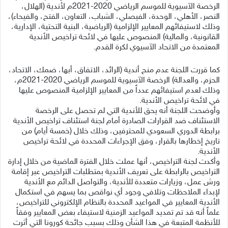
الرخصة الآسيوية للموسم الرياضي 2020-2021م لأندية (الهلال،
النصر، الأهلي، الوحدة، الفيصلي، الشباب، التعاون، الفتح، والفيحاء)،
وذلك لاستيفائهم المعايير الإلزامية (الرياضية، البنية التحتية، الإدارية،
القانونية، والمالية) المنصوص عليها في لائحة تراخيص الأندية
المعتمدة من الاتحاد الآسيوي لكرة القدم.
كما قررت اللجنة عدم منح أندية (الرائد، الاتفاق، أبها، ضمك، الاتحاد،
الحزم، والعدالة) الرخصة الآسيوية للموسم الرياضي 2020-2021م،
وذلك لعدم استيفائهم عدداً من المعايير الإلزامية المنصوص عليها
في لائحة تراخيص الأندية.
وأوضحت اللجنة أنه يحق للأندية التي لم تحصل على الرخصة
الاستئناف ضد القرارات الصادرة أمام لجنة استئناف تراخيص الأندية
برابطة الدوري السعودي للمحترفين، وذلك خلال (خمسة أيام) من
تاريخ إخطارها بالقرار، وفق الإجراءات المحددة في لائحة تراخيص
الأندية.
وأكدت لجنة التراخيص، أنها عملت خلال الفترة الماضية من خلال إدارة
التراخيص بالرابطة على تعريف الأندية بمتطلبات التراخيص عبر إقامة
ورش عمل، وزيارات متعددة للأندية، والتواصل الدائم مع الأندية
لإبداء الملاحظات وتلافي وجود أي نواقص بما يسهم في استكمال
الأندية المعايير في المواعيد المحددة بالنظام الإلكتروني للتراخيص،
علماً أنه قد تم تمديد المواعيد الزمنية لاستيفاء بعض المعايير وفقاً
للأنظمة المتبعة في هذا الشأن وذلك بسبب جائحة كورونا التي أثرت