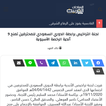
بحث
الق
عن
القادسية يفوز على الرفاع الشرقي بسداسية في آخر مبارياته الودية قُبيل انطلاق الدوري
لجنة التراخيص برابطة الدوري السعودي للمحترفين تمنح 9
أندية الرخصة الآسيوية
‫خالد الفهد
قررت لجنة تراخيص الأندية برابطة الدوري السعودي للمحترفين في
اجتماعها الذي انعقد امس الخميس 04/04/1442هـ الموافق
19/11/2020م، برئاسة الأستاذ/ محمد السليم رئيس اللجنة، وحضور
الأعضاء المحامي/ ناصر العوهلي، والمدقق المالي/ حسن الناصر،
ومقرر اللجنة الأستاذ/ عبدالله العسيري، الموافقة بالإجماع على منح