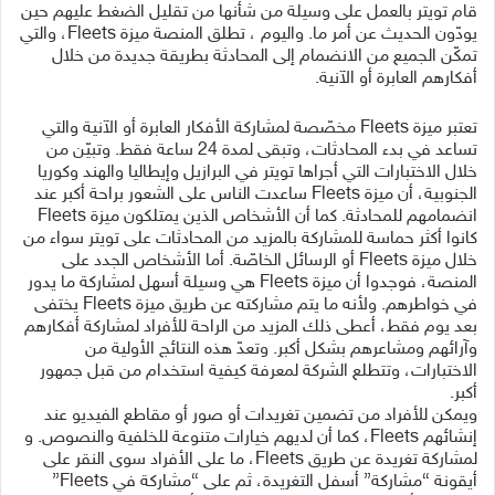
قام تويتر بالعمل على وسيلة من شأنها من تقليل الضغط عليهم حين
يودّون الحديث عن أمر ما. واليوم ، تطلق المنصة ميزة Fleets، والتي
تمكّن الجميع من الانضمام إلى المحادثة بطريقة جديدة من خلال
أفكارهم العابرة أو الآنية.
تعتبر ميزة Fleets مخصّصة لمشاركة الأفكار العابرة أو الآنية والتي
تساعد في بدء المحادثات، وتبقى لمدة 24 ساعة فقط. وتبيّن من
خلال الاختبارات التي أجراها تويتر في البرازيل وإيطاليا والهند وكوريا
الجنوبية، أن ميزة Fleets ساعدت الناس على الشعور براحة أكبر عند
انضمامهم للمحادثة. كما أن الأشخاص الذين يمتلكون ميزة Fleets
كانوا أكثر حماسة للمشاركة بالمزيد من المحادثات على تويتر سواء من
خلال ميزة Fleets أو الرسائل الخاصّة. أما الأشخاص الجدد على
المنصة، فوجدوا أن ميزة Fleets هي وسيلة أسهل لمشاركة ما يدور
في خواطرهم. ولأنه ما يتم مشاركته عن طريق ميزة Fleets يختفى
بعد يوم فقط، أعطى ذلك المزيد من الراحة للأفراد لمشاركة أفكارهم
وآرائهم ومشاعرهم بشكل أكبر. وتعدّ هذه النتائج الأولية من
الاختبارات، وتتطلع الشركة لمعرفة كيفية استخدام من قبل جمهور
أكبر.
ويمكن للأفراد من تضمين تغريدات أو صور أو مقاطع الفيديو عند
إنشائهم Fleets، كما أن لديهم خيارات متنوعة للخلفية والنصوص. و
لمشاركة تغريدة عن طريق Fleets، ما على الأفراد سوى النقر على
أيقونة “مشاركة” أسفل التغريدة، ثم على “مشاركة في Fleets”