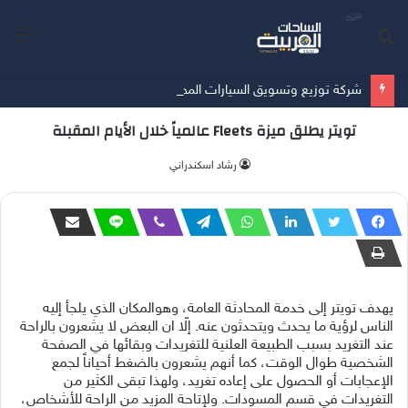
بحث
الق
عن
شركة توزيع وتسويق السيارات المحدودة تسلّط الضوء على سيارة HAVAL V7 موديل 2027 ضمن عرض الأصفار الثلاثة
تويتر يطلق ميزة Fleets عالمياً خلال الأيام المقبلة
‫رشاد اسكندراني
يهدف تويتر إلى خدمة المحادثة العامة، وهوالمكان الذي يلجأ إليه
الناس لرؤية ما يحدث ويتحدثون عنه. إلّا ان البعض لا يشعرون بالراحة
عند التغريد بسبب الطبيعة العلنية للتغريدات وبقائها في الصفحة
الشخصية طوال الوقت، كما أنهم يشعرون بالضغط أحياناً لجمع
الإعجابات أو الحصول على إعاده تغريد، ولهذا تبقى الكثير من
التغريدات في قسم المسودات. ولإتاحة المزيد من الراحة للأشخاص،