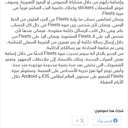
وإضافة رأيهم من خلال مشاركة النصوص أو الرموز التعبيرية. وسوف
تتوفر الملصقات stickers وكذلك خاصية البث المباشر قريباً في
ميزة Fleets.
ويمكن لمتابعين حساب ما رؤية Fleets في الجزء العلوي من الخط
الزمني. ويمكن لأي شخص يرى ميزة Fleets في حال كان الحساب
عام. وفي حال كانت الرسائل خاصّة مفتوحة، فيمكن عندها لأي
شخص الرد على الـ Fleets المنشورة. ويمكن الردّ على Fleets من
خلال إرسال رسالة خاصّة أو رمز تعبيري من الشريط السفلي للشاشة،
ومن ثم متابعة المحادثة عبر رسائلكم الخاصّة.
من الجدير بالذكر أنه سيتم تحديث ميزة Fleets لاحقًا من خلال إضافة
بعض الميزات الجديدة، وذلك بالاستناد إلى ملاحظات الجمهور. وتعتبر
المنشورات التي تختفي بعد مدة زمنية محدودة موجودة منذ مدة،
وأيقن تويتر أنها تعزز تجربة الأشخاص على المنصة. وستتوفّر ميزة
Fleets للجميع على مستوى العالم لنظامي IOS و Android خلال
الأيام المقبلة.
شارك هذا الموضوع:
فيس بوك
X