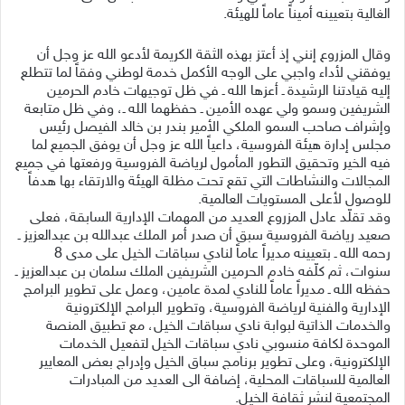
الغالية بتعيينه أميناً عاماً للهيئة.
وقال المزروع إنني إذ أعتز بهذه الثقة الكريمة لأدعو الله عز وجل أن
يوفقني لأداء واجبي على الوجه الأكمل خدمة لوطني وفقاً لما تتطلع
إليه قيادتنا الرشيدة ـ أعزها الله ـ في ظل توجيهات خادم الحرمين
الشريفين وسمو ولي عهده الأمين ـ حفظهما الله ـ، وفي ظل متابعة
وإشراف صاحب السمو الملكي الأمير بندر بن خالد الفيصل رئيس
مجلس إدارة هيئة الفروسية، داعياً الله عز وجل أن يوفق الجميع لما
فيه الخير وتحقيق التطور المأمول لرياضة الفروسية ورفعتها في جميع
المجالات والنشاطات التي تقع تحت مظلة الهيئة والارتقاء بها هدفاً
للوصول لأعلى المستويات العالمية.
وقد تقلّد عادل المزروع العديد من المهمات الإدارية السابقة، فعلى
صعيد رياضة الفروسية سبق أن صدر أمر الملك عبدالله بن عبدالعزيز ـ
رحمه الله ـ بتعيينه مديراً عاماً لنادي سباقات الخيل على مدى 8
سنوات، ثم كلّفه خادم الحرمين الشريفين الملك سلمان بن عبدالعزيز ـ
حفظه الله ـ مديراً عاماً للنادي لمدة عامين، وعمل على تطوير البرامج
الإدارية والفنية لرياضة الفروسية، وتطوير البرامج الإلكترونية
والخدمات الذاتية لبوابة نادي سباقات الخيل، مع تطبيق المنصة
الموحدة لكافة منسوبي نادي سباقات الخيل لتفعيل الخدمات
الإلكترونية، وعلى تطوير برنامج سباق الخيل وإدراج بعض المعايير
العالمية للسباقات المحلية، إضافة الى العديد من المبادرات
المجتمعية لنشر ثقافة الخيل.