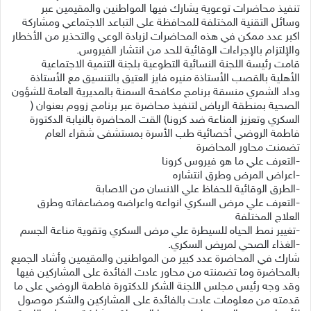
تنفيذ محاضرات توعوية يشارك فيها المواطنين والمقيمين عبر
وسائل التقنية المختلفة للمحافظة على التباعد الاجتماعي ومشاركة
اكبر عدد ممكن في هذه المحاضرات لزيادة الوعي والتحذير من الأخطار
والإلتزام بالإجراءات الوقائية للحد من انتشار الفيروس.
قامت رئيسة اللجنة النسائية التطوعية بلجنة التنمية الاجتماعية
الأهلية بالقصب الأستاذة منيره فايز العتيق بالتنسيق مع الأستاذة
وداد الشمري منسقة برنامج مكافحة السمنة بالمديرية العامة للشؤون
الصحية بمنطقة الرياض لتنفيذ محاضرة عبر برنامج زووم بعنوان (
السكري وتعزيز المناعة ضد كرونا) القت المحاضرة بالنيابة الدكتورة
فاطمة الروضي أخصائية طب الأسرة بمستشفى شقراء العام
تضمنت محاور المحاضرة
-التعرف علي ما هو فيروس كرونا
-اعراض المرض وطرق انتشاره
-الطرق الوقائية للحفاظ علي الانسان من الاصابة
-التعرف علي مرض السكري انواعه واعراضه ومضاعفاته وطرق
العلاج المختلفة
-تغيير نمط الحياه للسيطرة علي مرض السكري وتقوية مناعة الجسم
-الغذاء الصحي لمريض السكري.
شارك في المحاضرة عدد كبير من المواطنين والمقيمين وأشاد الجميع
بالمحاضرة وما تضمنته من محاور عادت الفائدة على المشاركين فيها
وقد وجه رئيس مجلس اللجنة الشكر للدكتورة فاطمة الروضي على ما
قدمته من معلومات عادت بالفائدة على المشاركين والشكر موصول