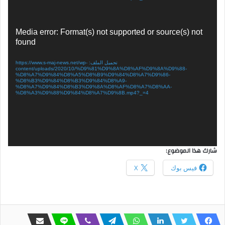
مشغل
Media error: Format(s) not supported or source(s) not
الفيديو
found
تحميل الملف: https://www.s-maj-news.net/wp-
content/uploads/2020/10/%D9%81%D9%8A%D8%AF%D9%8A%D9%88-
%D8%A7%D9%84%D8%A5%D8%B9%D9%84%D8%A7%D9%86-
%D8%B3%D9%84%D8%B3%D9%84%D8%A9-
%D8%A7%D9%84%D8%B3%D9%8A%D8%AF%D8%A7%D8%AA-
%D8%A3%D9%88%D9%84%D8%A7%D9%8B.mp4?_=4
شارك هذا الموضوع:
فيس بوك
X