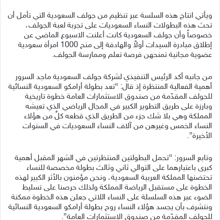
ويأتي انتاج هذه السلسة عبر تنظيم من جولف السعودية التي تأمل أن
تحث هذه البطولات النساء السعوديات على تجربة لعبة الجولف،
خصوصاً وأن جولف السعودية كانت أعلنت الاسبوع الماضي عن
إطلاق مبادرة السيدات أولاً والهادفة إلى منح 1000 امرأة سعودية
عضوية مجانية تمنحهن فرصة تعلم وممارسة الجولف.
من جانبه أكد الرئيس التنفيذي لشركة جولف السعودية ماجد السرور
أهمية الفعالية المنتظرة إذ قال: “تعد بطولة أرامكو السعودية النسائية
للجولف المقدّمة من صندوق الاستثمارات العامة خطوة تاريخية
وبارزة على طريق التطوير الكبير في المجال الرياضي الذي تعيشه
المملكة وهي بلا شك جزء من الطريق الذي قطعه كلٌ من هؤلاء
النساء الخمس وغيرهن من آلاف النساء السعوديات في السنوات
الأخيرة”.
وتابع السرور: “تحمل البطولتين المنتظرتين في الشهر المقبل أهمية
كبرى باعتبارهما على التوالي ثاني وثالث بطولة مخصصة للنساء
تحتضنها المملكة العربية السعودية، ونحن مؤمنون بالأثر الكبير لهذه
الخطوة على مستقبل الرياضة المملكة ولذلك حرصنا على تسليط
الضوء عبر هذه السلسلة على النساء اللاتي جعلن هذه الخطوة ممكنة
ونتشرف بأن يجسد هؤلاء النساء روح بطولة أرامكو السعودية النسائية
للجولف المقدّمة من صندوق الاستثمارات العامة”.