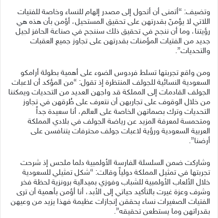
وتضيف: “أتمنى أن أتحول إلى مصدر إلهام للنساء وخاصة للفتيات
اللاتي لا يؤمنّ بقدرتهن على تحقيق المستحيل، أؤمن بأن هذه هي
رؤيتنا، وما أن ننجح في تحقيق ذلك سننجح في صناعة الحافز لجيل
جديد من الفتيات المؤمنات بقدرتهن على تجاوز جميع العقبات
والتحديات”.
ومن واقع تجربتها تسلط فردوس الضوء على أهمية بطولة أرامكو
السعودية النسائية للجولف المنتظرة إذ تقول: “من المؤكد أن لاعبات
الجولف القادمات إلى المملكة قد واجهن العديد من التحديات ويمكننا
من خلال الوقوف على تجاربهن أن نتعرف على طُرقهن في تجاوز
التحديات وترك بصماتهن الخاصة على العالم، أنا سعيدة جداً
ومتحمسة لمعرفة المزيد عن رياضة الجولف في بلادي المملكة
العربية السعودية ورؤية لاعبات جولف محترفات يتنافسن على
أرضنا”.
وشاركت ضمن السلسلة الفارسة الأولمبية دلما ملحس إذ شرحت
تجربتها في تمثيل المملكة دولياً وقالت: “شكل تمثيلي للسعودية
خلال الألعاب الأولمبية للشباب وفوزي بميدالية برونزية لحظة فخر
وشرف وعزة غيرت بالتأكيد حياتي إلى الأبد، أنا أؤمن بأهمية أن ترى
الفتيات الصغيرات نساء يحققن إنجازات عظيمة فهذا يزيد من وعيهن
بقدراتهن وما يستطعن تحقيقه”.