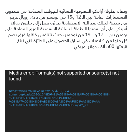
وتقام بطولة أرامكو السعودية النسائية للجولف المقدّمة من صندوق
الاستثمارات العامة
بين الـ 12 و15 من نوفمبر في نادي رويال غرينز
في مدينة الملك عبد الله الاقتصادية بجائزة تصل إلى مليون دولار
أمريكي على أن تعقبها البطولة النسائية السعودية للفرق المقامة على
يومين بين الـ 17 والـ 19 من نوفمبر، حيث تتنافس خلالها فرق يضم
كل منها من 4 لاعبات في سباق الحصول على الجائزة التي تبلغ
قيمتها 500 ألف دولار أمريكي.
مشغل
Media error: Format(s) not supported or source(s) not
الفيديو
found
تحميل الملف: https://www.s-maj-news.net/wp-
content/uploads/2020/10/%D9%81%D9%8A%D8%AF%D9%8A%D9%88-
%D8%B3%D9%84%D8%B3%D9%84%D8%A9-
%D8%A7%D9%84%D8%B3%D9%8A%D8%AF%D8%A7%D8%AA-
%D8%A3%D9%88%D9%84%D8%A7%D9%8B-.mp4?_=1