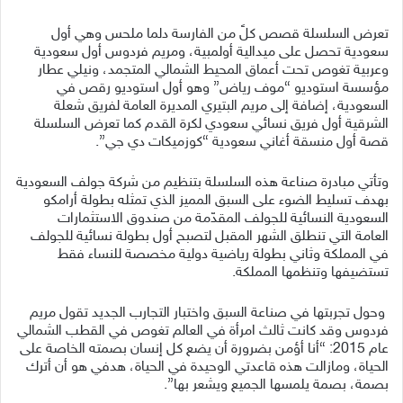
تعرض السلسلة قصص كلً من الفارسة دلما ملحس وهي أول
سعودية تحصل على ميدالية أولمبية، ومريم فردوس أول سعودية
وعربية تغوص تحت أعماق المحيط الشمالي المتجمد، ونيلي عطار
مؤسسة استوديو “موف رياض” وهو أول استوديو رقص في
السعودية، إضافة إلى مريم البتيري المديرة العامة لفريق شعلة
الشرقية أول فريق نسائي سعودي لكرة القدم كما تعرض السلسلة
قصة أول منسقة أغاني سعودية “كوزميكات دي جي”.
وتأتي مبادرة صناعة هذه السلسلة بتنظيم من شركة جولف السعودية
بهدف تسليط الضوء على السبق المميز الذي تمثله بطولة أرامكو
السعودية النسائية للجولف المقدّمة من صندوق الاستثمارات
العامة
التي تنطلق الشهر المقبل لتصبح أول بطولة نسائية للجولف
في المملكة وثاني بطولة رياضية دولية مخصصة للنساء فقط
تستضيفها وتنظمها المملكة.
وحول تجربتها في صناعة السبق واختبار التجارب الجديد تقول مريم
فردوس وقد كانت ثالث امرأة في العالم تغوص في القطب الشمالي
عام 2015: “أنا أؤمن بضرورة أن يضع كل إنسان بصمته الخاصة على
الحياة، ومازالت هذه قاعدتي الوحيدة في الحياة، هدفي هو أن أترك
بصمة، بصمة يلمسها الجميع ويشعر بها”.