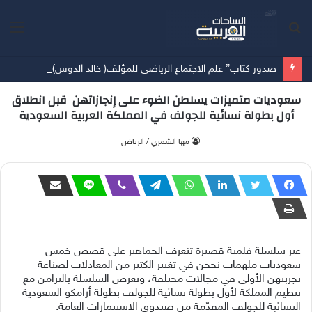
بحث
الق
عن
صدور كتاب” علم الاجتماع الرياضي للمؤلف( خالد الدوس)
سعوديات متميزات يسلطن الضوء على إنجازاتهن قبل انطلاق
أول بطولة نسائية للجولف في المملكة العربية السعودية
‫مها الشمري / الرياض
عبر سلسلة فلمية قصيرة تتعرف الجماهير على قصص خمس
سعوديات ملهمات نجحن في تغيير الكثير من المعادلات لصناعة
تجربتهن الأولى في مجالات مختلفة، وتعرض السلسلة بالتزامن مع
تنظيم المملكة لأول بطولة نسائية للجولف بطولة أرامكو السعودية
النسائية للجولف المقدّمة من صندوق الاستثمارات العامة.