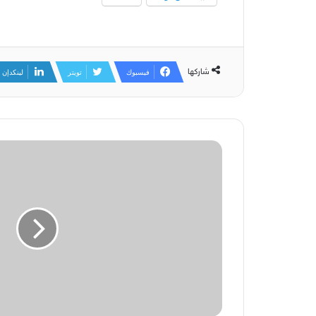
شاركها
فيسبوك
تويتر
لينكدإن