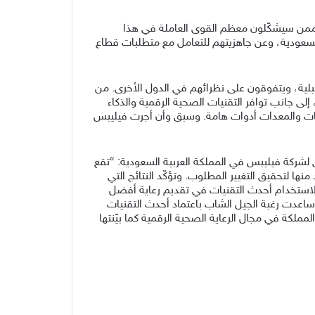
رعاية الصحيّة، ممن سيشكّلون معظم القوى العاملة في هذا
السعودية، وعن جاهزيتهم للتعامل مع متطلبات قطاع
قبلية، ويتفوقون على نظرائهم في الدول الأخرى. من
لى جانب توافر التقنيات الصحية الرقمية والذكاء
يات والمعدات أدوات هامة. وسبق وأن أجرت فيليبس
 لشركة فيليبس في المملكة العربية السعودية: “تقع
نها لتحقيق التغيير المطلوب. وتؤكّد النتائج التي
سعودية مستعدون لاستخدام أحدث التقنيات في تقديم رعاية أفضل
ساعدت رغبة الجيل الشاب باعتماد أحدث التقنيات
لمملكة في مجال الرعاية الصحية الرقمية كما بيّنتها