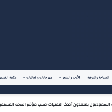
السياحة والترفية
الأدب والشعر
مهرجانات و فعاليات
مكتبة الفيديو
” تقود المشاركين نحو إعادة تعريف معايير اختيار شريك الحياة
السعوديون يعتمدون أحدث التقنيات حسب مؤشر الصحة المستقبلية 2020 من في