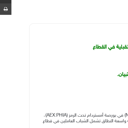
ط
قبلية في القطاع
يان.
نشرت رويال فيليبس، الشركة الرائدة عالمياً في مجال التكنولوجيا الصحيّة والمدرجة في بورصة نيويورك تحت الرمز (NYSE: PHG) في بورصة أمستردام تحت الرمز (AEX:PHIA)،
رير أول إحصائية واسعة النطاق تشمل الشباب العاملين في قطاع