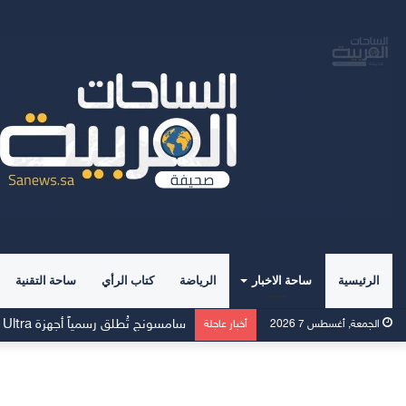
الرئيسية
ساحة الاخبار
الرياضة
كتاب الرأي
ساحة التقنية
سامسونج تُطلق رسمياً أجهزة Galaxy Z Fold8 Ultra وFold8 وFlip8 وساعتي Watch Ultra2 وWatch9
الجمعة, أغسطس 7 2026
أخبار عاجلة