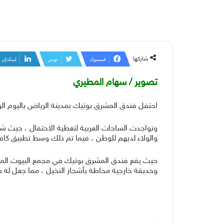
شاركها
فيسبوك
تويتر
لينكدإن
تصوير / سهام المطيري
احتفل فندق المشرق بوتيك بمدينة الرياض باليوم الوطني الـ 90 للمملكة والذي يوافق يوم23 سبتمبر، وذلك وسط أجواء حماسية وطنية وفعاليات 
وتواجدت الساحات العربية لتغطية الاحتفال ، حيث شهد
والولاء لديهم للوطن ، فيما تم ذلك وسط تطبيق كافة ا
حيث يقع فندق المشرق بوتيك في مجمع البيوت المكتبي
وحديقة خارجية محاطة بأشجار النخيل ، مما جعل له