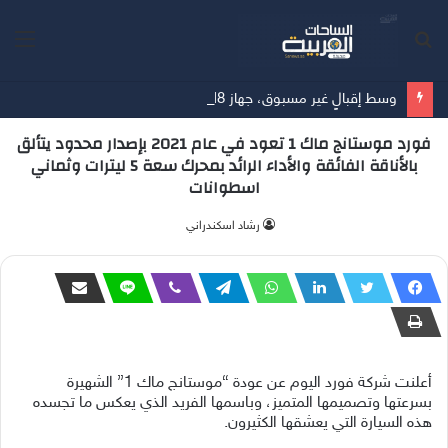
بحث
الق
عن
وسط إقبالٍ غير مسبوق، جهاز Galaxy Z Fold8 من سامسونج يحطم الأرقام القياسية للطلبات المسبقة
فورد موستانج ماك 1 تعود في عام 2021 بإصدار محدود يتألق
بالأناقة الفائقة والأداء الرائد بمحرك سعة 5 ليترات وثماني
اسطوانات
‫رشاد اسكندراني
أعلنت شركة فورد اليوم عن عودة “موستانج ماك 1” الشهيرة
بسرعتها وتصميمها المتميز، وباسمها الفريد الذي يعكس ما تجسده
هذه السيارة التي يعشقها الكثيرون.