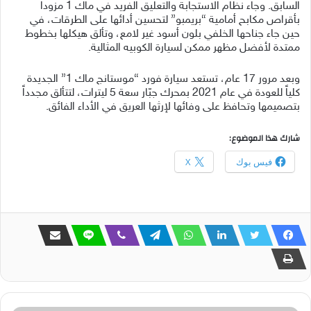
السابق. وجاء نظام الاستجابة والتعليق الفريد في ماك 1 مزوداً
بأقراص مكابح أمامية “بريمبو” لتحسين أدائها على الطرقات، في
حين جاء جناحها الخلفي بلون أسود غير لامع، وتألق هيكلها بخطوط
ممتدة لأفضل مظهر ممكن لسيارة الكوبيه المثالية.
وبعد مرور 17 عام، تستعد سيارة فورد “موستانج ماك 1” الجديدة
كلياً للعودة في عام 2021 بمحرك جبّار سعة 5 ليترات، لتتألق مجدداً
بتصميمها وتحافظ على وفائها لإرثها العريق في الأداء الفائق.
شارك هذا الموضوع:
فيس بوك
X