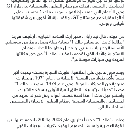
عرشها الرائد بين سيارات موستانج بفضل أدائها الفائق وتصميمها
الديناميكي المحسن آنذاك مع نظام التعليق والاستجابة من طراز GT.
وفي الأعوام التي عقبت إطلاقها، شهدت ماك 1 تحسينات على
أدائها مقارنة مع موستانج GT، ولاقت إقبالاً أقوى بين شقيقاتها
شيلبي وبوس.
من جهته، قال تيد رايان، مدير إرث العلامة التجارية، أرشيف فورد:
“لطالما كانت ’موستانج ماك 1‘ بمثابة صلة وصل تربط بين موستانج
الأساسية وطرازات شيلبي. وبفضل مظهرها الجذاب ونظام
الاستجابة والأداء الذي تقدمه، تمكنت ’ماك 1‘ من حجز مكانتها
الفريدة بين سيارات موستانج”.
وبعد مرور عامين على إطلاقها، ظهرت السيارة بنسخة جديدة أكبر
حجماً وأكثر طولاً من النسخة الأصلية في عام 1971، وبخيارات
متنوعة من المحركات القوية. وفي عام 1974، شهدت “ماك 1”
مجدداً تحديثات رئيسية، لتنطلق للمرة الأولى بنسخة هاتشباك.
واستمر جيل ماك 1 هذا لمدة خمسة أعوام وعزز قدراته بمزيد من
الخصائص والاستجابة السريعة ونظام التعليق الاختياري المخصص
لسباقات الرالي.
وعادت “ماك 1” مجدداً بطرازي عام 2003 و2004، لتجمع حينها بين
القوة العصرية ولمسة التصميم الوفية لذكريات سبعينات القرن