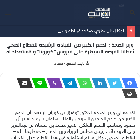
بحث
الق
عن
لوكا زيدان يطوي صفحة غرناطة ويبدأ تحدياً جديداً مع ليغانيس
وزير الصحة : الدعم الكبير من القيادة الرشيدة للقطاع الصحي
أعطانا الفرصة للسيطرة على فيروس “كورونا” والاستعداد له
‫نايف الصفق / شقراء
أكد معالي وزير الصحة الدكتور توفيق بن فوزان الربيعة، أن الدعم
الكبير من خادم الحرمين الشريفين الملك سلمان بن عبدالعزيز آل
سعود وصاحب السمو الملكي الأمير محمد بن سلمان بن عبدالعزيز
ولي العهد نائب رئيس مجلس الوزراء وزير الدفاع – حفظهما الله –
للقطاع الصحي، وكل ما تم استثماره في هذا القطاع جعل القدرات