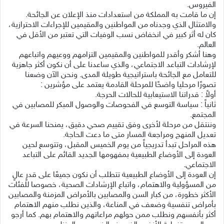
الفيروس.
إن ما قامت به المملكة من استعدادات منذ الإعلان عن الجائحة.
والامتثال الذي وجدناه من المواطنين والمقيمين للإجراءات الاحترازية،
كان له أثر كبير في انخفاض نسب الوفيات التي تعتبر من الأقل في
العالم.
وهنا أشكر وأقدر للمواطنين والمقيمين التزامهم ووعيهم واتباعهم
لإرشادات التباعد الاجتماعي، والذي ساعدنا على أن نكون أكثر جاهزية
للتعامل مع الجائحة باستراتيجية طويلة المدى. ونحن الآن وضعنا
تصورًا مرحليا واضحًا للمرحلة القادمة يعتمد على مؤشرين :
أولاً : قدراتنا الاستيعابية للحالات الحرجة.
ثانياً : سياسة التوسع في الفحوصات والوصول المبكر للمصابين في
المجتمع.
وننتقل من مرحلة لأخرى وفق تقييم صحي دقيق، يمنحنا السرعة في
تعديل المنهج ومراجعة المسار متى ما دعت الحاجة.
هذه المراحل تبدأ تدريجياً من يوم الخميس المقبل، وتتوسع لحين
العودة إلى الأوضاع الطبيعية بمفهومها الجديد القائم على التباعد
الاجتماعي.
إن العودة إلى الأوضاع الطبيعية تتطلب أن نكون جميعًا على قدرٍ عالٍ
من المسؤولية والاهتمام، واتباع الإرشادات الصحية، خصوصا للفئات
الأكثر خطورة، من كبار السن والمصابين بالأمراض المزمنة والمصابين
بأمراض تنفسية وضعف في المناعة، والذين نطلب منهم الاهتمام
أكثر بأنفسهم ونطلب ممن حولهم مراعاتهم والاهتمام بهم. كما أرجو