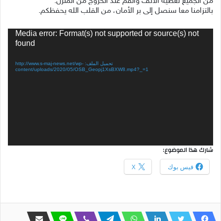
من الجميع تغطية الأنف والفم عند الخروج من المنزل.
بالتزامنا معا سنصل إلى بر الأمان، من القلب الله يحفظكم.
مشغل
Media error: Format(s) not supported or source(s) not
الفيديو
found
تحميل الملف: http://www.s-maj-news.net/wp-
content/uploads/2020/05/OSB_Geopj1XsBXW8.mp4?_=1
شارك هذا الموضوع:
فيس بوك
X