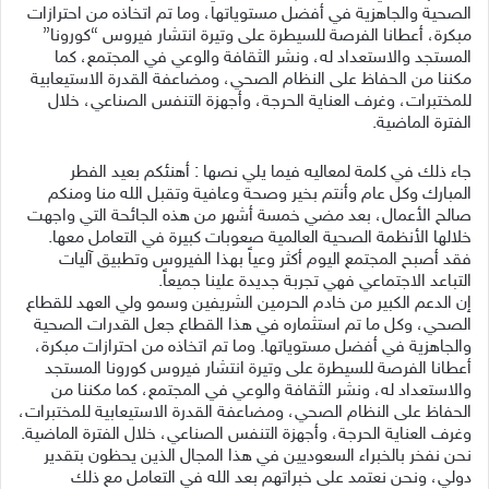
الصحية والجاهزية في أفضل مستوياتها، وما تم اتخاذه من احترازات
مبكرة، أعطانا الفرصة للسيطرة على وتيرة انتشار فيروس “كورونا”
المستجد والاستعداد له، ونشر الثقافة والوعي في المجتمع، كما
مكننا من الحفاظ على النظام الصحي، ومضاعفة القدرة الاستيعابية
للمختبرات، وغرف العناية الحرجة، وأجهزة التنفس الصناعي، خلال
الفترة الماضية.
جاء ذلك في كلمة لمعاليه فيما يلي نصها : أهنئكم بعيد الفطر
المبارك وكل عام وأنتم بخير وصحة وعافية وتقبل الله منا ومنكم
صالح الأعمال، بعد مضي خمسة أشهر من هذه الجائحة التي واجهت
خلالها الأنظمة الصحية العالمية صعوبات كبيرة في التعامل معها.
فقد أصبح المجتمع اليوم أكثر وعياً بهذا الفيروس وتطبيق آليات
التباعد الاجتماعي فهي تجربة جديدة علينا جميعاً.
إن الدعم الكبير من خادم الحرمين الشريفين وسمو ولي العهد للقطاع
الصحي، وكل ما تم استثماره في هذا القطاع جعل القدرات الصحية
والجاهزية في أفضل مستوياتها. وما تم اتخاذه من احترازات مبكرة،
أعطانا الفرصة للسيطرة على وتيرة انتشار فيروس كورونا المستجد
والاستعداد له، ونشر الثقافة والوعي في المجتمع، كما مكننا من
الحفاظ على النظام الصحي، ومضاعفة القدرة الاستيعابية للمختبرات،
وغرف العناية الحرجة، وأجهزة التنفس الصناعي، خلال الفترة الماضية.
نحن نفخر بالخبراء السعوديين في هذا المجال الذين يحظون بتقدير
دولي، ونحن نعتمد على خبراتهم بعد الله في التعامل مع ذلك